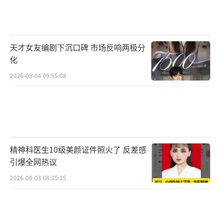
哭一次的书，太期待电影了”“等电影的时候
把书翻出来又看了好几遍”“等上映要带着小
说去看，自己给自己仪式感拉满”；也有学生
天才女友编剧下沉口碑 市场反响两极分
朋友表示“高考结束了下一件事就是等云边上
化
映”“就等着放暑假和同学去看云边”；更有
2026-08-04 09:55:08
不少抢到6排13座的网友表示“太激动了，就像
拥有了刘十三专属票”。期待和更多朋友，在6
月22日，一起穿过大银幕，重回云边镇。
电影《云边有个小卖部》由北京深定格文
精神科医生10级美颜证件照火了 反差感
化传媒有限公司、南京时间海影视文化传播有
引爆全网热议
限公司、北京京西文化旅游股份有限公司、北
2026-08-03 08:35:15
京百纳千成影视股份有限公司、上海淘票票影
视文化有限公司、北京友光影业有限公司出
品，北京加拉夏影业有限公司、北京博集天卷