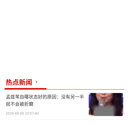
恩饰）的动人故事；在和 韩牛（乔杉饰）的婚
礼上， 毛婷婷（王珞丹饰）喜悦中带着牵挂之
情，自己就要去到很远的地方，却还没看到弟
弟毛志杰（王大陆饰）的身影。这一幕幕瞬
间，背后都有一个值得云边镇记住的故事，观
众的开怀与感动，都能在电影《云边有个小卖
部》中找到答案。
这个夏天相约云边预售正在进行中
热点新闻
电影《云边有个小卖部》已正式开启预
售，有不少读者和期待已久的观众提前买票，
孟庭苇自曝状态好的原因：没有另一半
准备好这个夏天重回云边镇。其中有的网友带
就不会被折磨
着对原著的深爱，表示“第一次当原著粉太激
2026-08-06 10:57:40
动了，一定要第一时间去看”“一本刷一次就