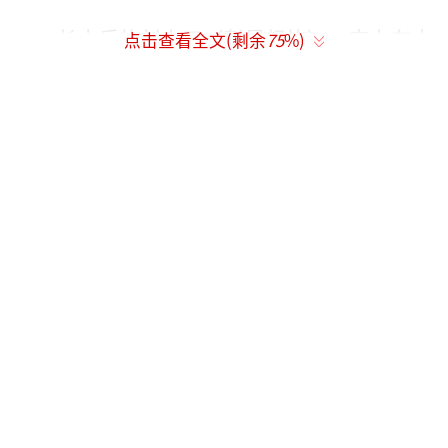
长大后的刘十三（彭昱畅饰），奋力在大
点击查看全文(剩余
75
%)
城市兜售保险，迎接他的正是要带着誓要“一
年一千单”的豪言，回到云边镇开启人生中最
刻骨铭心的一段历程； 程霜（周也饰）认真地
看着一张格子纸，这一刻她读到了十三小时候
的作文；外婆坐在小院桂花树下，手里拿着一
枚录音笔，表情复杂，似乎要说些什么； 牛大
田（孔连顺饰）与 秦小贞（张艺凡饰）矗立在
街头，手里捧着的花见证着他们的故事；一名
破衣烂衫的男子来到学校，背后竹筐里竟然是
他要给女儿交的“学费”，他的到来，让 罗老
师（陈妍希饰）、十三和程霜震惊不已，这一
幕背后是 王勇（林家川饰）和 女儿球球（陈贤