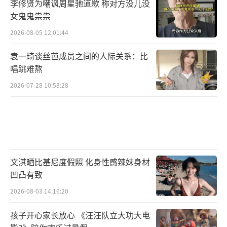
李修贤为嘲讽周星驰道歉 称对方没儿没
女鬼鬼祟祟
2026-08-05 12:01:44
袁一琦谈丝芭成员之间的人际关系：比
唱跳难熬
2026-07-28 10:58:28
文淇晒比基尼度假照 化身性感辣妹身材
凹凸有致
2026-08-03 14:16:20
孩子开心家长放心 《汪汪队立大功大电