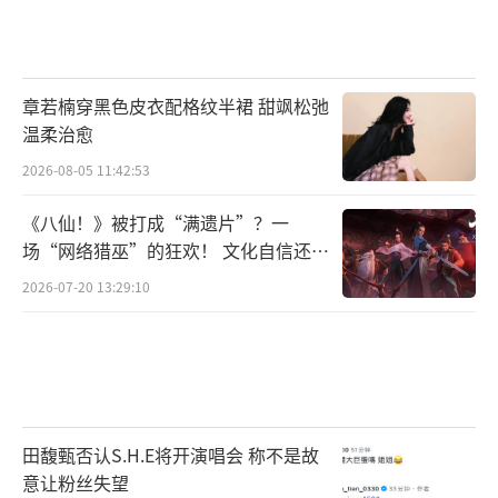
章若楠穿黑色皮衣配格纹半裙 甜飒松弛
温柔治愈
2026-08-05 11:42:53
《八仙！》被打成“满遗片”？一
场“网络猎巫”的狂欢！ 文化自信还是
焦虑？
2026-07-20 13:29:10
田馥甄否认S.H.E将开演唱会 称不是故
意让粉丝失望