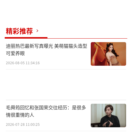
影业有限公司、霍尔果斯十间影视传媒有限公
司、北京迦岚影视传媒有限公司、北京有何不
可文化传播有限公司、中国电影股份有限公
精彩推荐
司、保利影业投资有限公司、北京四四得八文
化传播有限公司、大腕电影科技（深圳）有限
迪丽热巴最新写真曝光 美萌猫猫头造型
可爱养眼
公司、北京微梦创科网络技术有限公司、象山
2026-08-05 11:34:16
简笔画文化传媒有限公司、上海是船长影视文
化有限公司联合出品，原著作者张嘉佳编剧导
演，张家鲁监制，张宇担任总制片人，彭昱
畅、周也领衔主演，艾丽娅、陈贤恩、孔连
顺、张艺凡、田依桐、林家川主演，王珞丹、
毛舜筠回忆和张国荣交往经历：是很多
王大陆、马伯骞、孟子义特别出演，陈妍希、
情很重情的人
李嘉琦、张祐维、易小星、酷酷的滕、王天
2026-07-28 11:00:25
放、沈南友情出演，刘昊然、乔杉、赵露思惊