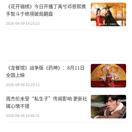
《花开锦绣》今日开播丁禹兮邓恩熙携
喜出演，6月22日公映，重回云边镇。
手智斗于绝境破局翻盘
（责任编辑：李劲 CK005）
2026-08-09 14:25:22
《龙餐馆》战争版《药神》：8月11日
全国上映
2026-08-08 22:29:12
周杰伦未受“私生子”传闻影响 更新社
媒心情不错
2026-08-06 10:46:31