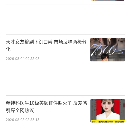
天才女友编剧下沉口碑 市场反响两极分
化
2026-08-04 09:55:08
精神科医生10级美颜证件照火了 反差感
引爆全网热议
2026-08-03 08:35:15