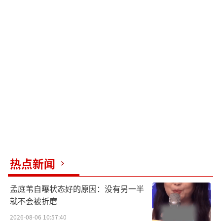
热点新闻
孟庭苇自曝状态好的原因：没有另一半
就不会被折磨
2026-08-06 10:57:40