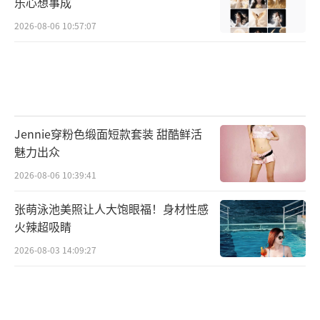
乐心想事成
2026-08-06 10:57:07
Jennie穿粉色缎面短款套装 甜酷鲜活
魅力出众
2026-08-06 10:39:41
张萌泳池美照让人大饱眼福！身材性感
火辣超吸睛
2026-08-03 14:09:27