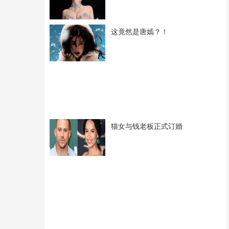
这竟然是唐嫣？！
猫女与钱老板正式订婚