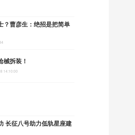
士？曹彦生：绝招是把简单
34
枪械拆装！
8 14:10:00
功 长征八号助力低轨星座建