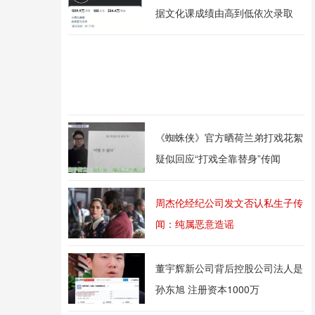
据文化课成绩由高到低依次录取
《蜘蛛侠》官方晒荷兰弟打戏花絮
疑似回应“打戏全靠替身”传闻
周杰伦经纪公司发文否认私生子传
闻：纯属恶意造谣
董宇辉新公司背后控股公司法人是
孙东旭 注册资本1000万