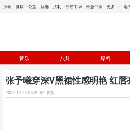
插画
健康
公益
优选
法制
守艺中华
应急中国
更多
地
音乐
八卦
爆料
张予曦穿深V黑裙性感明艳 红唇
2025-12-24 09:20:57
搜狐