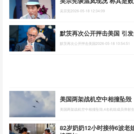
吴宗宪谈温岚现况 称其是
吴宗宪
2026-05-18 12:34:09
默茨再次公开抨击美国 引
默茨再次公开抨击美国
2026-05-18 10:54:51
美国两架战机空中相撞坠毁
美国两架战机空中相撞坠毁,4名机组成员弹射
82岁奶奶12小时接待6波老