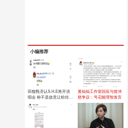
小编推荐
田馥甄否认S.H.E将开演
黄灿灿工作室回应与曾沛
唱会 称不是故意让粉丝失
慈争议：号召能理智发言
望