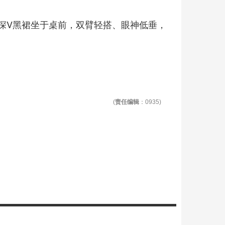
深V黑裙坐于桌前，双臂轻搭、眼神低垂，
(
责任编辑
：0935)