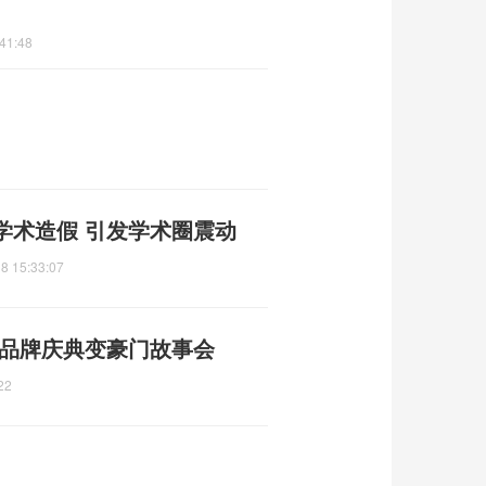
41:48
学术造假 引发学术圈震动
8 15:33:07
 品牌庆典变豪门故事会
22