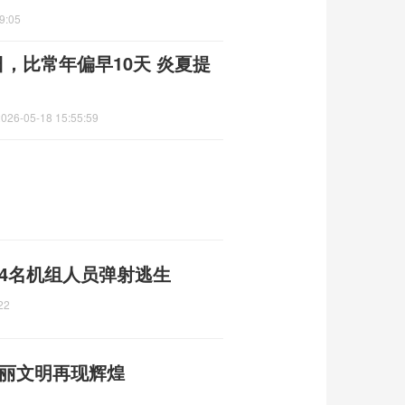
9:05
日，比常年偏早10天 炎夏提
2026-05-18 15:55:59
4名机组人员弹射逃生
22
句丽文明再现辉煌