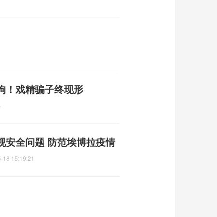
刑拘！戏精骗子终现形
4
视安全问题 防范埃博拉疫情
-18 15:19:21