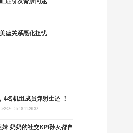
败血症引发肾脏问题
发美德关系恶化担忧
，4名机组成员弹射生还 ！
生还
2026-05-18 11:26:32
姐妹 奶奶的社交KPI孙女都自