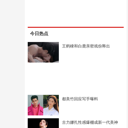
今日热点
王鹤棣和白鹿亲密戏份释出
都美竹回应写手曝料
古力娜扎性感爆棚成新一代美神