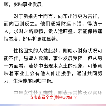
顺，影响事业发展。
对于新婚男士而言，向东出行更为吉祥，
而向西则反之。他们通常财运不错，得助于
人，求财之路顺畅，贵人运旺盛。若能保持谨
慎态度，好运将更加显著。
性格固执的人做此梦，则暗示财务状况可
能不佳，易遭人欺骗，事业发展受阻。但从另
一方面看，若梦中出现木克土的现象，可能意
味着事业上会有他人伸出援手，通过共同努
力，生活能够回归平稳。
中年女性梦见蜘蛛，则表示其擅长观察环
点击查看全文(剩余
54
%)
境，善于把握机会，职业地位有望提升，经济