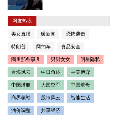
网友热议
美女直播
暖新闻
恐怖袭击
特朗普
网约车
食品安全
圈里那些事儿
男男女女
明星隐私
台海风云
中日角逐
中美博弈
中国潜艇
大国空军
中国航母
商界领袖
股市风云
智能生活
油价调整
共享经济