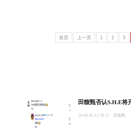
首页
上一页
1
2
3
田馥甄否认S.H.E
26-08-05 11:58:11
田馥甄