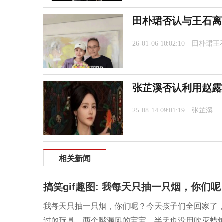
田朴珺否认与王石离
26-01-06 10:02:10
田朴珺王
张芷溪否认利用赵露
25-08-14 09:01:19
张芷溪
相关新闻
搞笑gif趣图: 我每天只抽一只烟，你们呢
我每天只抽一只烟，你们呢？今天孩子们全回家了
过的玩具。两个嘴漏风的宝宝，半天也没用吹灭蜡