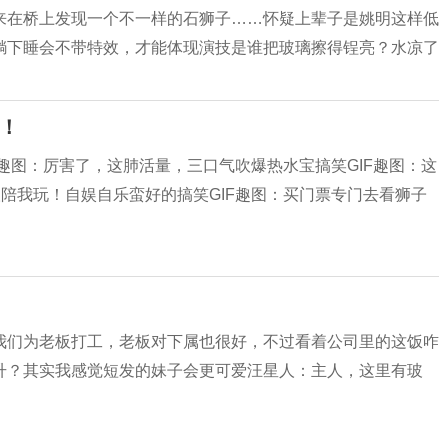
来在桥上发现一个不一样的石狮子……怀疑上辈子是姚明这样低
躺下睡会不带特效，才能体现演技是谁把玻璃擦得锃亮？水凉了
胖！
F趣图：厉害了，这肺活量，三口气吹爆热水宝搞笑GIF趣图：这
人陪我玩！自娱自乐蛮好的搞笑GIF趣图：买门票专门去看狮子
我们为老板打工，老板对下属也很好，不过看着公司里的这饭咋
升？其实我感觉短发的妹子会更可爱汪星人：主人，这里有玻