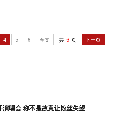
4
5
6
全文
共
6
页
下一页
将开演唱会 称不是故意让粉丝失望