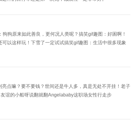
？
图：狗狗原来如此善良，更何况人类呢？搞笑gif趣图：好困啊！
还可以这样玩！下雪了一定试试搞笑gif趣图：生活中很多现象
到亮点嘛？要不要钱？世间还是牛人多，真是无处不开挂！老子
谊的小船呀说翻就翻Angelababy这职场女性行走步