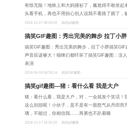
有惊无险！地铁上和大妈撞衫了，尴尬得不敢坐起
头看手机，再也不用担心别人说我不看路了困了，
2018-12-27 08:59:02
搞笑gif趣图
搞笑GIF趣图：秀出完美的舞步 拉丁小
搞笑GIF趣图：秀出完美的舞步，拉丁小胖搞笑GI
声音应该够大！猫咪们都吓坏了搞笑GIF趣图：没
表演
2019-04-16 08:59:14
搞笑GIF趣图
搞笑gif趣图—猪：看什么看 我是大户
猪：看什么看，我是大户，对，一会就发个笑话！
这么别扭呢！小伙子，是不是有一股怒气从丹田而
璃，不能过，你相信我……再累也不趴着睡
2018-12-17 16:50:20
搞笑gif趣图