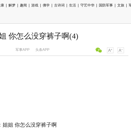
健康
|
解梦
|
趣闻
|
游戏
|
佛学
|
古诗词
|
生活
|
守艺中华
|
国防军事
|
文旅
|
姐 你怎么没穿裤子啊(4)
军事APP
头条APP