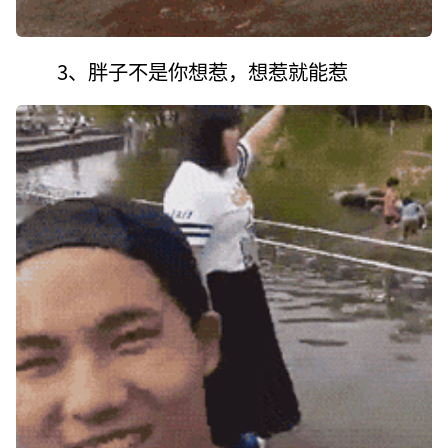
3、胖子不是你想惹，想惹就能惹