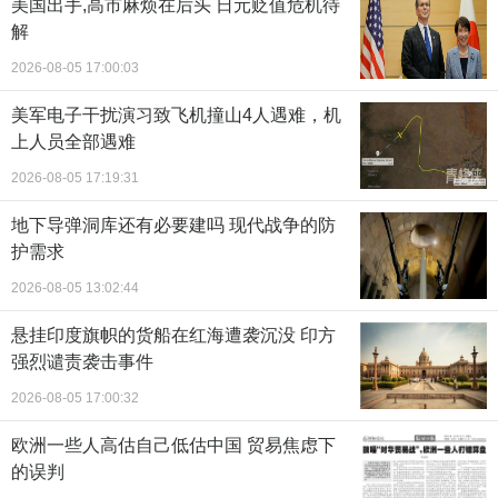
美国出手,高市麻烦在后头 日元贬值危机待
解
2026-08-05 17:00:03
美军电子干扰演习致飞机撞山4人遇难，机
上人员全部遇难
2026-08-05 17:19:31
地下导弹洞库还有必要建吗 现代战争的防
护需求
2026-08-05 13:02:44
悬挂印度旗帜的货船在红海遭袭沉没 印方
强烈谴责袭击事件
2026-08-05 17:00:32
欧洲一些人高估自己低估中国 贸易焦虑下
的误判