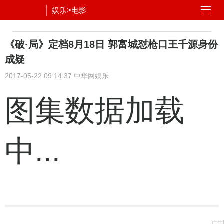
娱乐
>
电影
《破·局》定档8月18日 郭富城怼枪口王千源身份
成疑
2017-05-22 09:14:37
中华网娱乐
图集数据加载
中...
广告