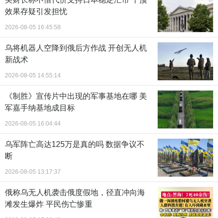
效果存疑引发担忧
2026-08-05 16:45:58
乌将机器人空降到俄后方作战 开创无人机
新战术
2026-08-05 14:55:14
《制胜》宣传片中出现的军事基地在哪 美
军嘉手纳基地成目标
2026-08-05 16:04:44
乌军阵亡高达125万是真的吗 数据争议不
断
2026-08-05 13:17:37
俄称乌无人机袭击俄度假地，径直冲向海
滩发生爆炸 平民伤亡惨重