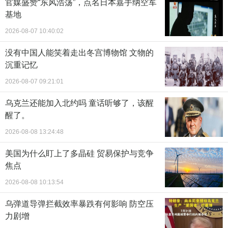
官媒盛赞“东风浩荡”，点名日本嘉手纳空军
基地
2026-08-07 10:40:02
没有中国人能笑着走出冬宫博物馆 文物的
沉重记忆
2026-08-07 09:21:01
乌克兰还能加入北约吗 童话听够了，该醒
醒了。
2026-08-08 13:24:48
美国为什么盯上了多晶硅 贸易保护与竞争
焦点
2026-08-08 10:13:54
乌弹道导弹拦截效率暴跌有何影响 防空压
力剧增