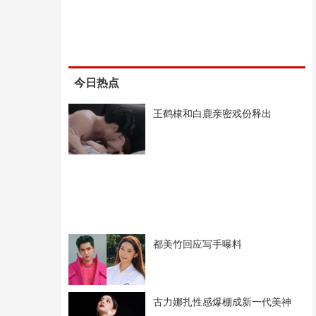
今日热点
王鹤棣和白鹿亲密戏份释出
都美竹回应写手曝料
古力娜扎性感爆棚成新一代美神