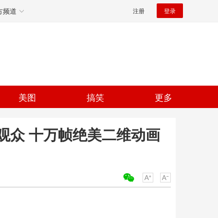
方频道
注册
登录
美图
搞笑
更多
观众 十万帧绝美二维动画
关键词：