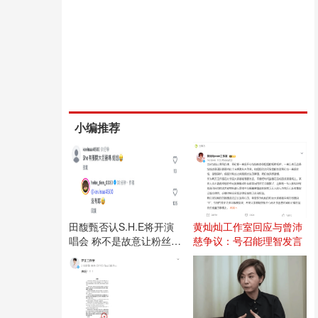
小编推荐
田馥甄否认S.H.E将开演
黄灿灿工作室回应与曾沛
唱会 称不是故意让粉丝失
慈争议：号召能理智发言
望