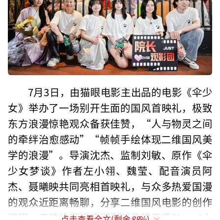
7月3日，由猫眼电影主出品的电影《伞少
女》举办了一场别开生面的国风首映礼，极致
东方浪漫惊艳观众备获佳赞，“人与物灵之间
的牵绊治愈感动”“帧帧手绘体现二维国风美
学的浪漫”。导演沈杰、监制刘敏、原作《伞
少女梦谈》作者左小翎、魏莹、配音演员阿
杰、聂曦映共同亮相首映礼，与众多热爱国漫
的观众近距离畅聊，分享二维国风电影的创作
历程，真挚的国漫情怀引现场掌声雷动。《大
点击查看全文(剩余
88
%)