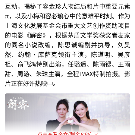
互动，揭秘了容金珍人物结局和片中重要元素
π，以及小梅和容必瑜心中的意难平时刻。作为
上海文化发展基金会市重大文艺创作资助项目
的电影《解密》，根据茅盾文学奖获奖者麦家
的同名小说改编，陈思诚编剧并执导，刘昊
然、约翰·库萨克领衔主演，陈道明、吴彦
祖、俞飞鸿特别出演，任璐遥、陈雨锶、王雨
甜、周游、朱珠主演，全程IMAX特制拍摄。影
片正在好评热映中。
点击查看全文(剩余
82
%)