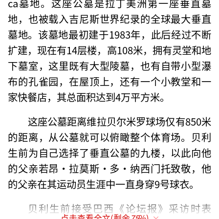
ca墓地。这座公墓是拉丁美洲第一座垂直墓
地，也被载入吉尼斯世界纪录的全球最大垂直
墓地。该墓地最初建于1983年，此后经过不断
扩建，现在有14层楼，高108米，拥有灵堂和地
下墓室，这里既有大型陵墓，也有自带小型瀑
布的孔雀园，在屋顶上，还有一个小教堂和一
家快餐店，其总面积达到4万平方米。
这座公墓距离维拉贝尔米罗球场仅有850米
的距离，从公墓就可以俯瞰整个体育场。贝利
生前为自己选择了垂直公墓的九楼，以此向他
的父亲若昂·拉莫斯·多·纳西门托致敬，他
的父亲在其运动员生涯中一直身穿9号球衣。
贝利生前接受巴西《论坛报》采访时表
点击查看全文(剩余
75
%)