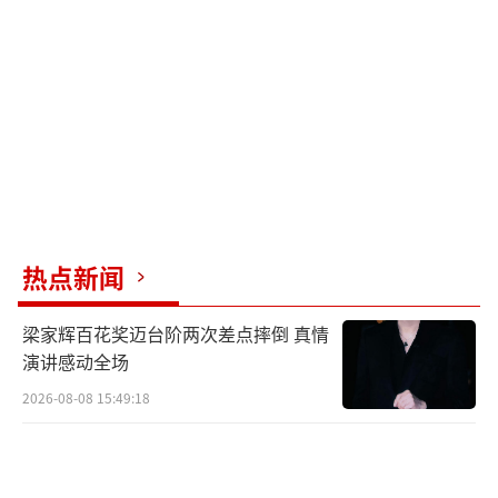
期作品较少，主要参与综艺，他的最新微博主
要是商务代言宣传。
两人感情稳定，外界猜测好事将近，但由
于男方粉丝较为激进，他们一直未公开恋情。
抛开粉丝滤镜，两人确实非常般配。希望外界
能给予他们更多空间，期待两人正式宣布好消
息。
热点新闻
（责任编辑：卢其龙 CL0882）
梁家辉百花奖迈台阶两次差点摔倒 真情
演讲感动全场
2026-08-08 15:49:18