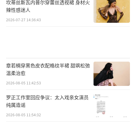
坎蒂丝斯瓦内普尔穿蕾丝透视裙 身材火
辣性感迷人
2026-07-27 14:36:43
章若楠穿黑色皮衣配格纹半裙 甜飒松弛
温柔治愈
2026-08-05 11:42:53
罗正工作室回应争议：太入戏亲女演员
纯属造谣
2026-08-05 11:54:32