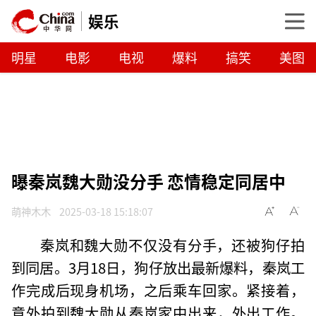
娱乐
明星
电影
电视
爆料
搞笑
美图
曝秦岚魏大勋没分手 恋情稳定同居中
萌神木木
2025-03-18 15:18:07
秦岚和魏大勋不仅没有分手，还被狗仔拍
到同居。3月18日，狗仔放出最新爆料，秦岚工
作完成后现身机场，之后乘车回家。紧接着，
意外拍到魏大勋从秦岚家中出来，外出工作。