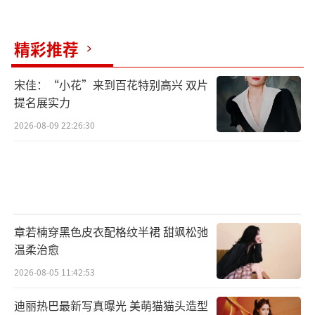
精彩推荐
宋佳：“小花”来到百花特别高兴 双片
提名展实力
2026-08-09 22:26:30
章若楠穿黑色皮衣配格纹半裙 甜飒松弛
温柔治愈
2026-08-05 11:42:53
迪丽热巴最新写真曝光 美萌猫猫头造型