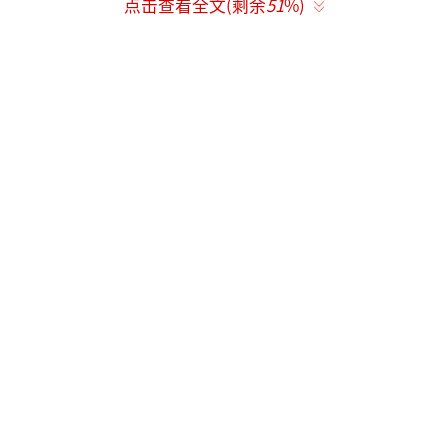
点击查看全文(剩余
51
%)
儿才下来，看起来他们在一起时小酌了几杯。
镜头扫过司机时，网友发现开车的是魏大
勋的父亲。魏父亲自来接儿子和女友，显然已
经把秦岚当成了自家人。粉丝们纷纷表示，魏
大勋和秦岚的感情比想象中更好，早已过了见
父母的阶段。
早在2023年，就有网友爆料称魏大勋带着
秦岚见了妈妈，一家人一起吃饭旅游。饭店老
板透露，双方家长已经见过面，并且在一起吃
过饭，说明两人已经交往了很久。今年3月，狗
仔拍到魏大勋深夜返回秦岚家中，猜测两人已
同居，魏大勋非常熟悉地输入大门密码。