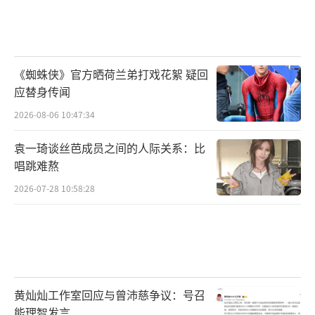
《蜘蛛侠》官方晒荷兰弟打戏花絮 疑回
应替身传闻
2026-08-06 10:47:34
袁一琦谈丝芭成员之间的人际关系：比
唱跳难熬
2026-07-28 10:58:28
黄灿灿工作室回应与曾沛慈争议：号召
能理智发言