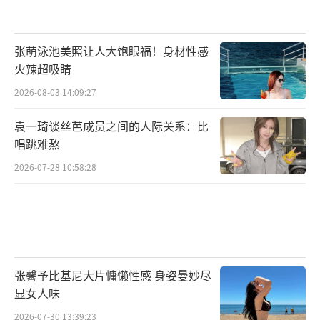
张萌泳池美照让人大饱眼福！身材性感
火辣超吸睛
2026-08-03 14:09:27
袁一琦谈丝芭成员之间的人际关系：比
唱跳难熬
2026-07-28 10:58:28
张馨予比基尼大片慵懒性感 身姿曼妙尽
显女人味
2026-07-30 13:39:23