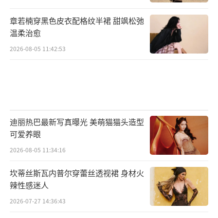
章若楠穿黑色皮衣配格纹半裙 甜飒松弛
温柔治愈
2026-08-05 11:42:53
迪丽热巴最新写真曝光 美萌猫猫头造型
可爱养眼
2026-08-05 11:34:16
坎蒂丝斯瓦内普尔穿蕾丝透视裙 身材火
辣性感迷人
2026-07-27 14:36:43