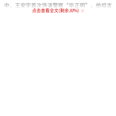
中，王安宇首次饰演警察“毕正明”，他坦言
点击查看全文(剩余
30
%)
这一角色“用另一种方式圆了警察梦”，并借
此体验了父亲的职业。影片中，他饰演的卧底
警察因公致残后伪装成乞丐潜入扒手组织，通
过双重身份破案。
王安宇强调，儿时与警察群体的接触帮助
他精准把握角色特质，尤其是警察的使命感与
行为细节。他试图在表演中呈现角色的成长弧
光与复杂性。
（责任编辑：zx0176）