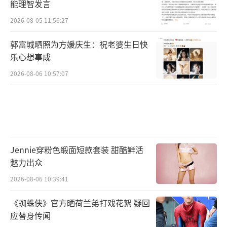
能理智发言
2026-08-05 11:56:27
郭富城晒照为方媛庆生：祝老婆生日快
乐心想事成
2026-08-06 10:57:07
Jennie穿粉色缎面短款套装 甜酷鲜活
魅力出众
2026-08-06 10:39:41
《蜘蛛侠》官方晒荷兰弟打戏花絮 疑回
应替身传闻