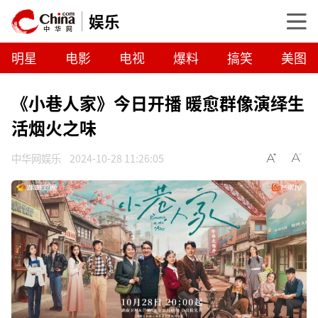
娱乐
明星
电影
电视
爆料
搞笑
美图
《小巷人家》今日开播 暖愈群像演绎生
活烟火之味
中华网娱乐
2024-10-28 11:26:05