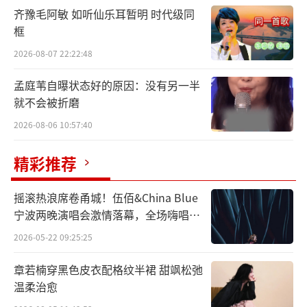
齐豫毛阿敏 如听仙乐耳暂明 时代级同
框
2026-08-07 22:22:48
孟庭苇自曝状态好的原因：没有另一半
就不会被折磨
2026-08-06 10:57:40
精彩推荐
摇滚热浪席卷甬城！伍佰&China Blue
宁波两晚演唱会激情落幕，全场嗨唱氛
围炸裂
2026-05-22 09:25:25
章若楠穿黑色皮衣配格纹半裙 甜飒松弛
温柔治愈