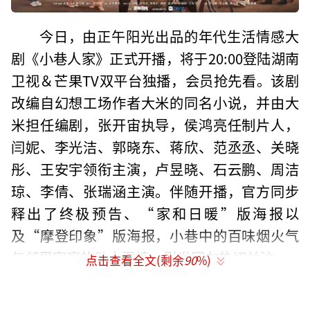
今日，由正午阳光出品的年代生活情感大
剧《小巷人家》正式开播，将于20:00登陆湖南
卫视＆芒果TV双平台独播，会员抢先看。该剧
改编自幻想工场作者大米的同名小说，并由大
米担任编剧，张开宙执导，侯鸿亮任制片人，
闫妮、李光洁、郭晓东、蒋欣、范丞丞、关晓
彤、王安宇领衔主演，卢昱晓、石云鹏、周洁
琼、李倩、张瑞涵主演。伴随开播，官方同步
释出了终极预告、“家和日暖”版海报以
及“摩登印象”版海报，小巷中的百味烟火气
与邻里家庭的动人温情，引发网友热切关注。
点击查看全文(剩余
90
%)