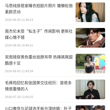
《小巷人家》主要围绕20世纪70年代末，
马思纯穿居家睡衣拍胶片照片 慵懒松弛
同住在苏州棉纺厂家属区一条小巷里的庄、林
素颜灵动
两个家庭展开。恢复高考、知青返城和改革开
2026-08-05 11:38:23
放等时代变迁让两家家长和孩子们的命运都发
周杰伦未受“私生子”传闻影响 更新社
生了翻天覆地的变化。两家人在社会的变迁中
媒心情不错
互相牵挂，用平凡百姓骨子里的温暖底色，共
2026-08-06 10:46:31
同书写着这方烟火小巷的笑泪故事。
宋雨琦穿黑色蕾丝挂脖吊带 热辣飒爽甜
酷感十足
2026-08-05 11:45:54
毛舜筠回忆和张国荣交往经历：是很多
情很重情的人
2026-07-28 11:00:25
川口春奈与足球选手板仓滉结婚：肚子