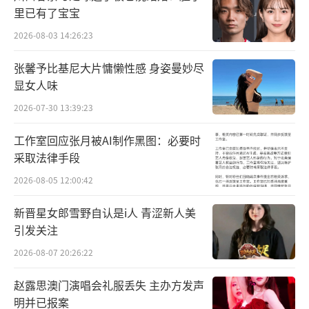
里已有了宝宝
2026-08-03 14:26:23
张馨予比基尼大片慵懒性感 身姿曼妙尽
显女人味
2026-07-30 13:39:23
工作室回应张月被AI制作黑图：必要时
采取法律手段
2026-08-05 12:00:42
新晋星女郎雪野自认是i人 青涩新人美
引发关注
2026-08-07 20:26:22
赵露思澳门演唱会礼服丢失 主办方发声
明并已报案