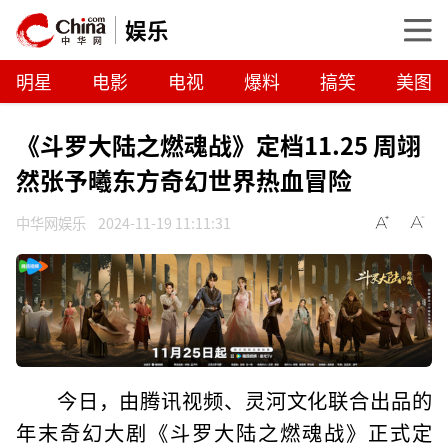
娱乐
明星
电影
电视
爆料
搞笑
美图
《斗罗大陆之燃魂战》定档11.25 周翊
然张予曦东方奇幻世界热血冒险
中华网娱乐
2024-11-19 11:11:31
今日，由腾讯视频、灵河文化联合出品的
年末奇幻大剧《斗罗大陆之燃魂战》正式定