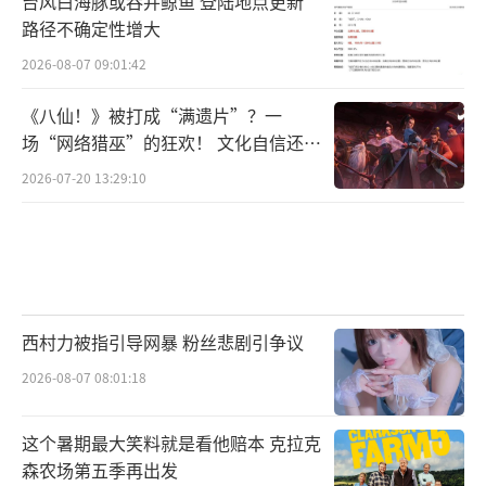
台风白海豚或吞并鲸鱼 登陆地点更新
路径不确定性增大
2026-08-07 09:01:42
《八仙！》被打成“满遗片”？一
场“网络猎巫”的狂欢！ 文化自信还是
《五哈5》新疆行虽落幕，感动仍在延续，
焦虑？
2026-07-20 13:29:10
下一站，五哈团将奔赴海南，在碧海蓝天开启
新一轮冒险！每周六、周日中午12点，锁定爱
奇艺、腾讯视频，跟随《哈哈哈哈哈》第五季
继续笑闯山河，共赴华夏之美！
（责任编辑：李劲 CK
005）
西村力被指引导网暴 粉丝悲剧引争议
2026-08-07 08:01:18
这个暑期最大笑料就是看他赔本 克拉克
森农场第五季再出发