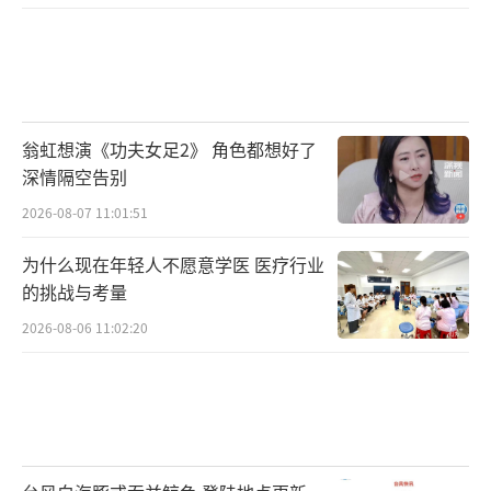
从雪地作战到婚礼斗舞，从乡村振兴市集
到民族歌舞盛宴，五哈团用笑声解锁新疆多元
翁虹想演《功夫女足2》 角色都想好了
文化密码，更以真诚互动诠释“美美与共”的
深情隔空告别
社会价值！观众在本期节目中，不仅能看到新
2026-08-07 11:01:51
疆乡村振兴、各民族文化竞相绽放的繁荣图
为什么现在年轻人不愿意学医 医疗行业
景，更能感受到五哈团与当地民众零距离互动
的挑战与考量
的暖心画面，五哈精神的不断延续！
2026-08-06 11:02:20