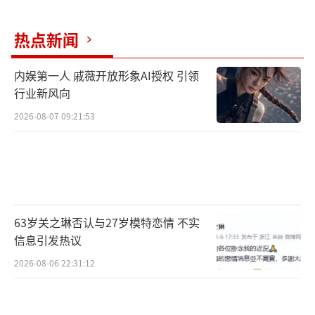
妈”马頔开启科技改变生活2.0版本轻松取胜。
五哈团用笑料频出的综艺，赋能新疆乡村振兴
热点新闻
的活力。
内娱第一人 戚薇开放形象AI授权 引领
行业新风向
2026-08-07 09:21:53
63岁关之琳否认与27岁模特恋情 不实
信息引发热议
最后，婚礼高潮来袭，“五哈”变“舞
2026-08-06 22:31:12
哈”，一同走进堪称“世界舞蹈博览会”的新
疆婚礼现场——各式各样的舞蹈在这里荟萃一