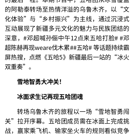
的阿勒泰转场至热情洋溢的乌鲁木齐，以“文
化体验”与“乡村振兴”为主线，通过沉浸式
互动展现了新疆多元文化的魅力与民族团结的
深意，#邓超喊孙俪中午12点来五哈打脸# #邓
超陈赫再现weare伐木累##五哈# 等话题持续霸
屏热搜，点燃《五哈5》新疆最后一站的“冰火
双重奏”。
雪地智勇大冲关！
冰面求生记再现五哈团魂
转场乌鲁木齐的旅程以一场“雪地智勇闯
关”拉开序幕。五哈团成员需在冰面上完成挑
战，赢家乘飞机、输家坐火车的规则看似竞争