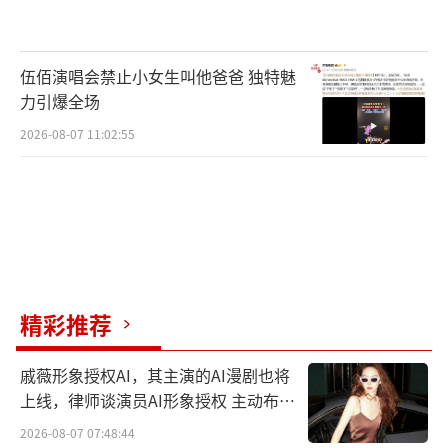
堂，众人在婚礼现场欢乐共舞，谱写文化交融
的新华章。“舞神”邓超酣畅淋漓地忘情嗨
伍佰演唱会禁止小女生叫他爸爸 独特魅
舞，i人马頔在热情感染下秒切e人。在这里，
力引爆全场
舞蹈是通用的语言，快乐是共同的名片！王勉
2026-08-07 11:02:55
和哈妮克孜新疆婚礼的超绝真实感，让在别人
结婚时又唱又跳的邓超忍不住感叹：“好想再
办一次婚礼！”被五哈团调侃下次可以带着俪
姐来新疆再办一场。
精彩推荐
戚薇形象授权AI，其主演的AI漫剧也将
上线，律师谈演员AI形象授权 主动布局
数字资产
2026-08-07 07:48:44