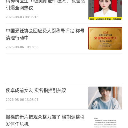
精神科医生10级美颜证件照火了 反差感
花旦的组合，会强强联手还是“王不见王”？
引爆全网热议
此外，该剧还邀请到冯嘉怡、韩童生、施京
2026-08-03 08:35:15
明、是安、章煜奇、康可人、张宇柠、徐梵
中国烹饪协会回应费大厨称号评定 称号
溪、宋熹、马渝捷、田昊、马敬涵、迟兴楷、
清理行动中
李洛伊等实力派演员担任主演，夏力薪、刘
2026-08-06 10:18:38
威、徐永革友情出演，他们将在剧中饰演关键
角色，共同演绎这场家庭风暴中的喜怒哀乐。
侯卓成前女友 实名指控引热议
2026-08-06 13:08:07
撤档的新片把观众整力竭了 档期调整引
发信任危机