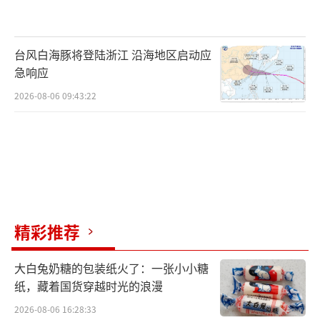
家庭矛盾被彻底引爆。专制的父亲赛多喜试图
用强权“镇压”，却搅得家里鸡犬不宁。子女
们各有困境，当赛多喜患癌的噩耗传来，所有
台风白海豚将登陆浙江 沿海地区启动应
成员被迫直面破碎的关系与自身的难题。
急响应
而“拆迁分钱“、“赡养老人”、“中年独
2026-08-06 09:43:22
立”等人生课题接连涌现，赛家儿女的个体挣
扎构成了人性的真实写照，赛家人将如何从一
片狼藉中挣扎而出，赛家还能否实现一种基于
平等与尊严的、真正意义上的“家和万事
兴”？一场独属于“中国式家庭”的纷争风暴
精彩推荐
即将袭来。
大白兔奶糖的包装纸火了：一张小小糖
纸，藏着国货穿越时光的浪漫
2026-08-06 16:28:33