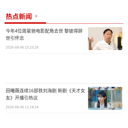
热点新闻
今年4位周星驰电影配角去世 黎彼得辞
世引怀念
2026-08-06 15:23:29
代际冲突折射情感温度 嬉笑暖事书写人生
百态
田曦薇连续16部铁刘海剧 新剧《天才女
友》开播引热议
《多喜一家人》将故事时间锚定在2008年
2026-08-06 11:18:24
中国经济腾飞的时代，生活在胶东半岛的赛多
喜一家因一笔突如其来的拆迁款，长期掩盖的