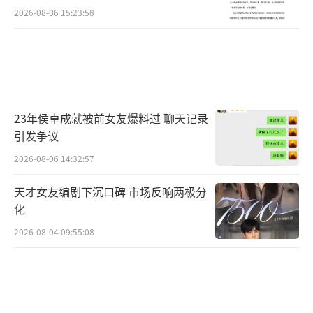
2026-08-06 15:23:58
王牌制作班底齐发力 再创现实主义题材力
作
除了实力雄厚的演员阵容，《多喜一家
23年侯卓成就被前女友爆料过 聊天记录
人》还集结了金牌班底为剧集品质奠定基础。
引发争议
导演傅东育曾执导《破冰行动》《理想照耀中
2026-08-06 14:32:57
国》《风吹半夏》《以法之名》等口碑力作，
擅长在宏大的时代背景下刻画鲜活的人性与复
天才女友编剧下沉口碑 市场反响两极分
化
杂的社会关系，其作品兼具思想深度与市场热
2026-08-04 09:55:08
度。导演赵小溪则以对家庭情感的细腻捕捉见
长，代表作有《我不是王毛》《颤抖吧，阿
部》《消失的孩子》等。二位导演的强强联
手，确保了剧集在戏剧张力与生活质感上的完