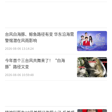
台风白海豚、鲸鱼路径有变 华东沿海需
警惕潜在风雨影响
随着开机仪式上“赛家人”共聚一堂，实
2026-08-06 13:14:24
力派演员云集的场面也吸引了众多目光。国家
一级演员梁冠华饰演核心人物赛多喜，当专制
今年首个三台风共舞来了！“白海
豚”路径又变
大家长迎来“失权危机”，梁冠华会如何演绎
2026-08-06 10:59:48
这种强硬与脆弱并存的复杂人性？蒋欣与任重
分别饰演大嫂闻佳音和大哥赛秀明，努力掌权
的妻子遇上“唯父是瞻”的丈夫，又该怎么破
局？李光洁和杨采钰首度饰演夫妻档，二哥赛
秀亮与二嫂杨美帆这对精英律师和电视台当家