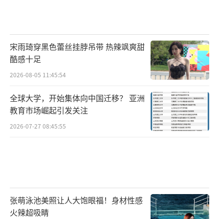
宋雨琦穿黑色蕾丝挂脖吊带 热辣飒爽甜
酷感十足
2026-08-05 11:45:54
全球大学，开始集体向中国迁移？ 亚洲
教育市场崛起引发关注
2026-07-27 08:45:55
张萌泳池美照让人大饱眼福！身材性感
火辣超吸睛