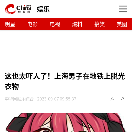
娱乐
明星
电影
电视
爆料
搞笑
美图
这也太吓人了！上海男子在地铁上脱光
衣物
中华网娱乐综合
2023-09-07 09:55:37