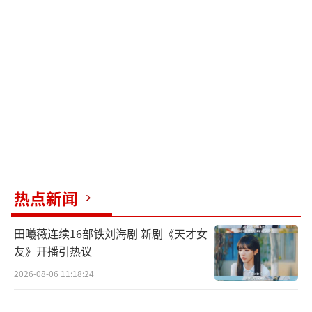
乎的那种表情，我中间还问过他‘你干吗’，
他也不讲话。”长宁分局仙霞路派出所一名工
作人员称，遇到类似情况，市民可以在保护自
己的前提下及时拨打110报警。
警方找到当事人
后，会及时调查，“会区分一下对方是否患精
神疾病，如果是正常人，该给行政处罚就给行
政处罚。”
（责任编辑：郭一楠 CK001）
热点新闻
田曦薇连续16部铁刘海剧 新剧《天才女
友》开播引热议
2026-08-06 11:18:24