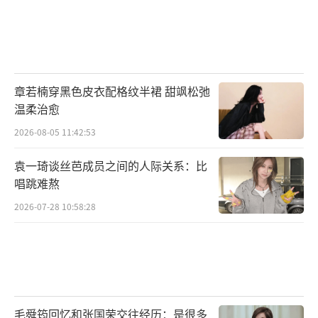
章若楠穿黑色皮衣配格纹半裙 甜飒松弛
温柔治愈
2026-08-05 11:42:53
袁一琦谈丝芭成员之间的人际关系：比
唱跳难熬
2026-07-28 10:58:28
毛舜筠回忆和张国荣交往经历：是很多