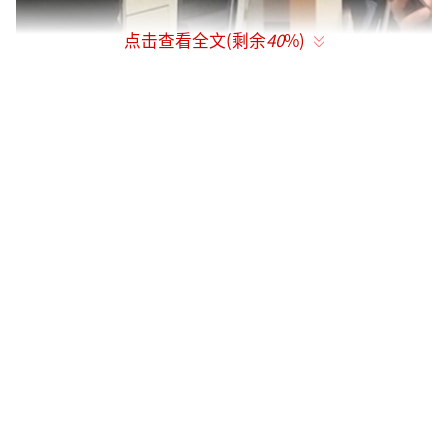
点击查看全文(剩余
40
%)
6日，目击者告诉媒体，当日13时30分许，
自己在中山公园站上车，当时该男子已经赤脚
站在车厢内。到娄山关路站时，这名男子开始
脱上衣，“当时没人搭理他，他就又开始脱下
衣。到北新泾站时，已经全部脱光了。”张先
生称，这名男子脱光衣服后就一直站在车厢门
口，
随后张先生报警，大约两站路后，该男子
被警察带走。
“（他）一句话也不讲，脸上一副满不在