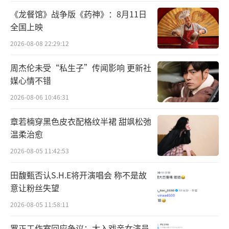
《龙餐馆》战争版《药神》：8月11日
全国上映
2026-08-08 22:29:12
周杰伦未受“私生子”传闻影响 更新社
本片导演拉斯·冯·提尔，影坛最「恶名
媒心情不错
昭彰」的导演之一。
2026-08-06 10:46:31
他的电影，似乎总在挑战世人的底线。
章若楠穿黑色皮衣配格纹半裙 甜飒松弛
温柔治愈
两部《女性瘾者》，以成人电影尺度，将
2026-08-05 11:42:53
性爱戏搬上大银幕。
田馥甄否认S.H.E将开演唱会 称不是故
群交、三人行、BDSM，刺激指数不断递
意让粉丝失望
增。
2026-08-05 11:58:11
罗正工作室回应争议：太入戏亲女演员