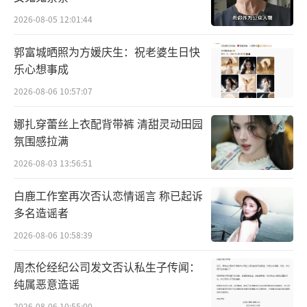
2026-08-05 12:01:44
郭富城晒照为方媛庆生：祝老婆生日快
乐心想事成
2026-08-06 10:57:07
娜扎穿蕾丝上衣配背带裤 清甜灵动田园
氛围感拉满
2026-08-03 13:56:51
白鹿工作室再次否认恋情谣言 称已起诉
电影之外，他还不时发表惊世骇俗的言
多名造谣者
论。
2026-08-06 10:58:39
但，天才在左疯子在右，冯提尔无疑是奖
周杰伦经纪公司发文否认私生子传闻：
项的宠儿。
纯属恶意造谣
2026-08-06 10:55:00