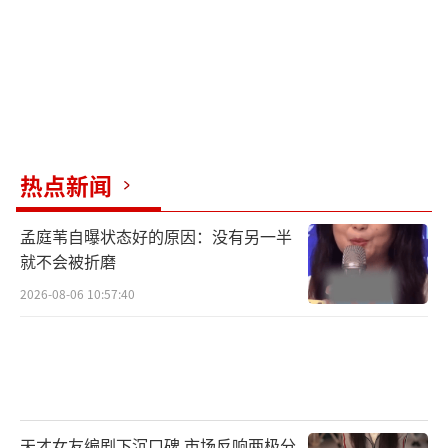
今天要聊的电影中，也有一位绝世疯批。
热点新闻
所作所为，震碎三观。
孟庭苇自曝状态好的原因：没有另一半
在旁人看来，她是十足的「荡妇」。
就不会被折磨
但事实上真是如此吗？
2026-08-06 10:57:40
今天，我们就来说说这部惊世骇俗的爱情
奇片——《破浪》Breaking the Waves
天才女友编剧下沉口碑 市场反响两极分