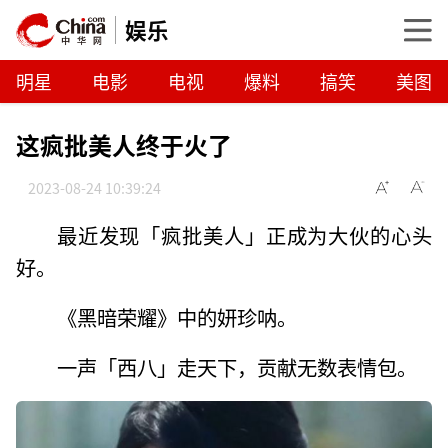
娱乐
明星
电影
电视
爆料
搞笑
美图
这疯批美人终于火了
2023-08-24 10:39:24
最近发现「疯批美人」正成为大伙的心头
好。
《黑暗荣耀》中的妍珍呐。
一声「西八」走天下，贡献无数表情包。