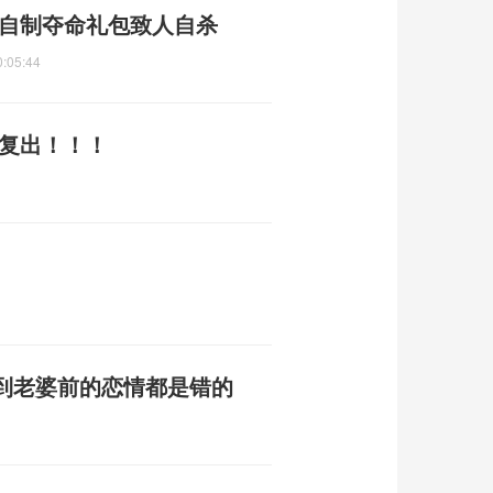
子自制夺命礼包致人自杀
0:05:44
宣复出！！！
到老婆前的恋情都是错的