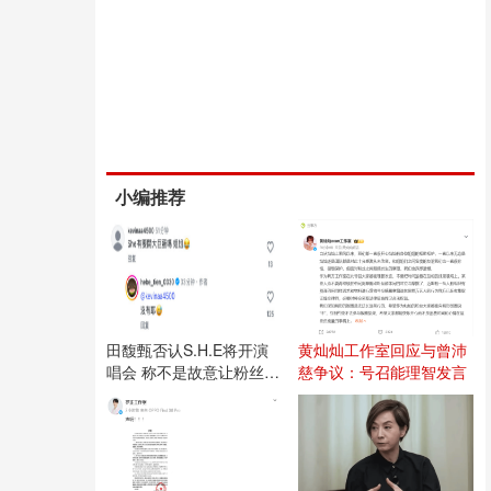
小编推荐
田馥甄否认S.H.E将开演
黄灿灿工作室回应与曾沛
唱会 称不是故意让粉丝失
慈争议：号召能理智发言
望