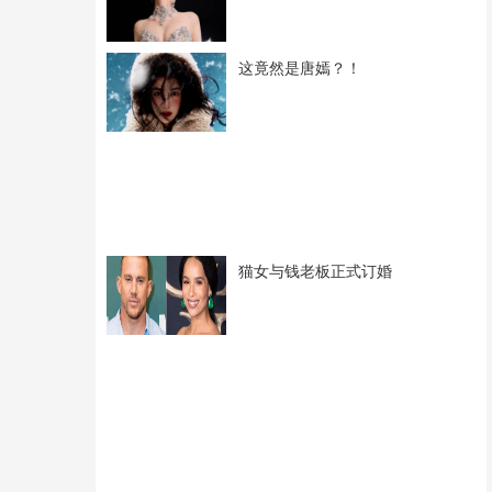
这竟然是唐嫣？！
猫女与钱老板正式订婚