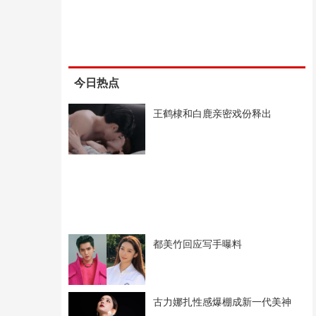
今日热点
王鹤棣和白鹿亲密戏份释出
都美竹回应写手曝料
古力娜扎性感爆棚成新一代美神