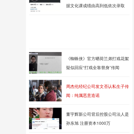
据文化课成绩由高到低依次录取
《蜘蛛侠》官方晒荷兰弟打戏花絮
疑似回应“打戏全靠替身”传闻
周杰伦经纪公司发文否认私生子传
闻：纯属恶意造谣
董宇辉新公司背后控股公司法人是
孙东旭 注册资本1000万