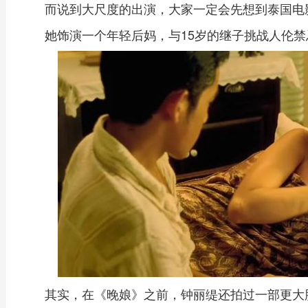
而说到大尺度的出演，大家一定会先想到泰国电
她饰演一个年轻后妈，与15岁的继子挑战人伦
其实，在《晚娘》之前，钟丽缇还拍过一部更大