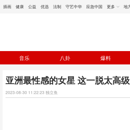
插画
健康
公益
优选
法制
守艺中华
应急中国
更多
地
音乐
八卦
爆料
亚洲最性感的女星 这一脱太高级了
2023-08-30 11:22:23
独立鱼