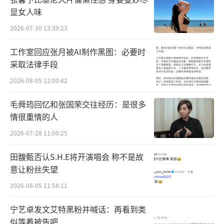
显女人味
2026-07-30 13:39:23
工作室回应张月被AI制作黑图：必要时
采取法律手段
2026-08-05 12:00:42
毛舜筠回忆和张国荣交往经历：是很多
情很重情的人
2026-07-28 11:00:25
田馥甄否认S.H.E将开演唱会 称不是故
意让粉丝失望
2026-08-05 11:58:11
宁艺卓发文艾特黑粉并喊话：再看到类
似等着被告吧