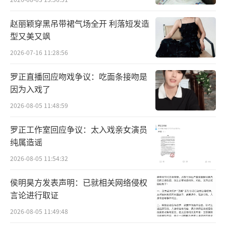
赵丽颖穿黑吊带裙气场全开 利落短发造
型又美又飒
2026-07-16 11:28:56
罗正直播回应吻戏争议：吃面条接吻是
因为入戏了
2026-08-05 11:48:59
这庞大的信息量，吃瓜群众已经快噎到
罗正工作室回应争议：太入戏亲女演员
了。
纯属造谣
2026-08-05 11:54:32
前不久，在加州圣芭芭拉炙热的阳光下，
小李子外出和一位美丽模特享受了一次冰激凌
侯明昊方发表声明：已就相关网络侵权
言论进行取证
约会。
2026-08-05 11:49:48