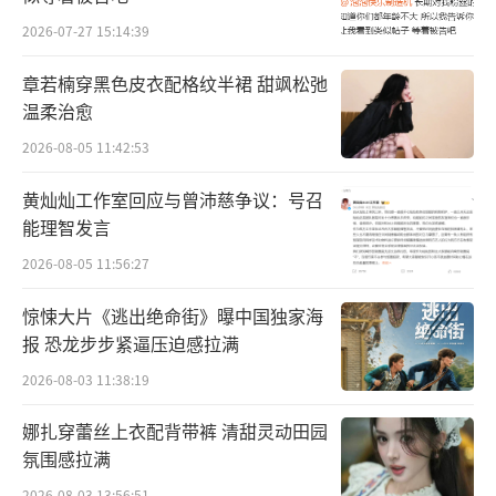
2026-07-27 15:14:39
章若楠穿黑色皮衣配格纹半裙 甜飒松弛
温柔治愈
2026-08-05 11:42:53
黄灿灿工作室回应与曾沛慈争议：号召
能理智发言
2026-08-05 11:56:27
惊悚大片《逃出绝命街》曝中国独家海
报 恐龙步步紧逼压迫感拉满
2026-08-03 11:38:19
娜扎穿蕾丝上衣配背带裤 清甜灵动田园
氛围感拉满
2026-08-03 13:56:51