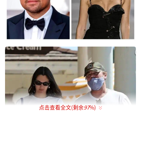
点击查看全文(剩余
97
%)