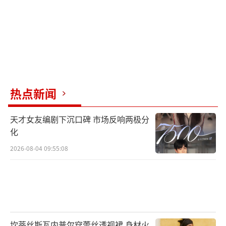
热点新闻
天才女友编剧下沉口碑 市场反响两极分
化
这本来没什么值得惊讶的，大家都要习惯
2026-08-04 09:55:08
了，但女方的身份一出来还是让吃瓜群众们吓
了一跳。
她是意大利顶级超模，还是小李子前超模
女友的闺蜜！
坎蒂丝斯瓦内普尔穿蕾丝透视裙 身材火