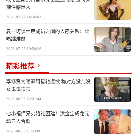
辣性感迷人
2026-07-27 14:36:43
袁一琦谈丝芭成员之间的人际关系：比
唱跳难熬
2026-07-28 10:58:28
精彩推荐
李修贤为嘲讽周星驰道歉 称对方没儿没
女鬼鬼祟祟
2026-08-05 12:01:44
七小福师兄弟婚礼团建！洪金宝成龙元
彪三人合照
2026-08-05 11:53:06