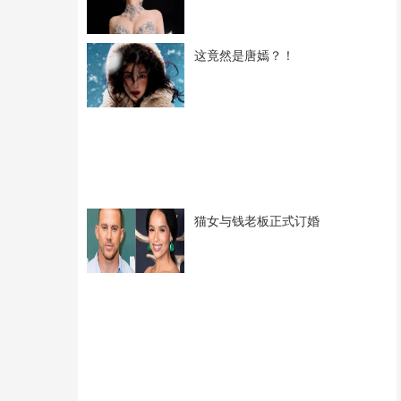
这竟然是唐嫣？！
猫女与钱老板正式订婚