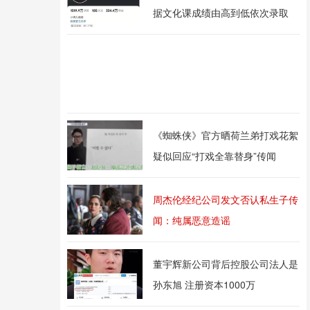
据文化课成绩由高到低依次录取
《蜘蛛侠》官方晒荷兰弟打戏花絮
疑似回应“打戏全靠替身”传闻
周杰伦经纪公司发文否认私生子传
闻：纯属恶意造谣
董宇辉新公司背后控股公司法人是
孙东旭 注册资本1000万