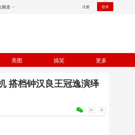
方频道
注册
登录
美图
搞笑
更多
机 搭档钟汉良王冠逸演绎
关键词：