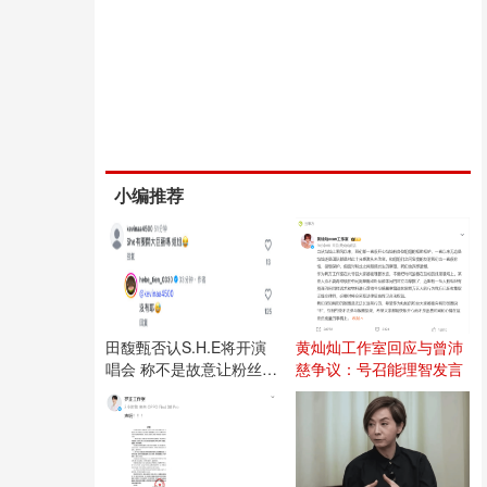
小编推荐
田馥甄否认S.H.E将开演
黄灿灿工作室回应与曾沛
唱会 称不是故意让粉丝失
慈争议：号召能理智发言
望