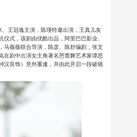
白冰、王冠逸主演，陈瑾特邀出演，王真儿友
机仪式，该剧由优酷出品，阿里巴巴影业、
，马薇薇联合导演，陈彦、陈舒编剧，张文
岚在剧中出演女主角著名芭蕾舞艺术家谭思
钟汉良饰）意外重逢，并由此开启一段破镜