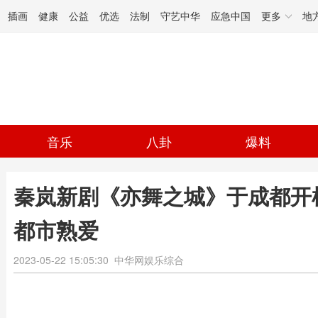
插画
健康
公益
优选
法制
守艺中华
应急中国
更多
地
音乐
八卦
爆料
秦岚新剧《亦舞之城》于成都开
都市熟爱
2023-05-22 15:05:30
中华网娱乐综合