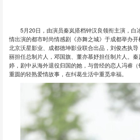
5月20日，由演员秦岚搭档钟汉良领衔主演，
情出演的都市时尚情感剧《亦舞之城》于成都举办开
北京沃星影业、成都德坤影业联合出品，刘俊杰执导
丽担任总制片人，邓国旗、董亦慕妤担任制片人。秦
婷，剧中从海外退役归国的她，与曾经的恋人冯睿（
重圆的轻熟爱情故事，在纠葛生活中重觅幸福。