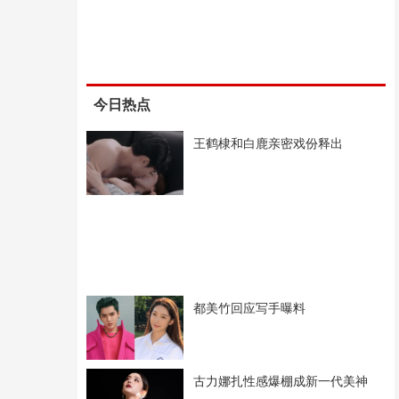
今日热点
王鹤棣和白鹿亲密戏份释出
都美竹回应写手曝料
古力娜扎性感爆棚成新一代美神