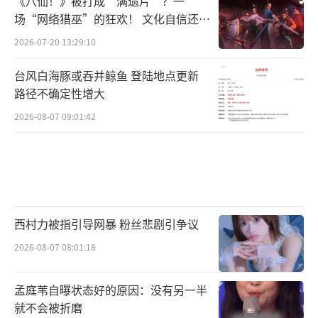
《八仙！》被打成“满遗片”？一
场“网络猎巫”的狂欢！ 文化自信还是
焦虑？
2026-07-20 13:29:10
台风白海豚或吞并鲸鱼 登陆地点更新
路径不确定性增大
2026-08-07 09:01:42
网易天音平台在AI作曲、编曲、作词等各
个环节都展现出了领先的技术实力,词曲唱均具
备高度的可编辑性。平台提供的AI作曲和编曲
西村力被指引导网暴 粉丝悲剧引争议
功能,拥有450+编曲模板,覆盖各种情绪和风格,
2026-08-07 08:01:18
用户可以根据自己的创作需求,快速找到合适的
孟庭苇自曝状态好的原因：没有另一半
模板并进行个性化调整。BPM的自由调整、调
就不会被折磨
性与调式的快速修改,以及自定义和弦编配等功