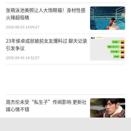
乐人内容成长企划,通过持续、多样的活动,向用
张萌泳池美照让人大饱眼福！身材性感
户端征集AI联创音乐作品。期间涌现出《All W
火辣超吸睛
e Can Be》《百鬼•夜行》《海星》等热度与
2026-08-03 14:09:27
口碑兼备的AI联创作品。同时,平台还将积极拓
展AI音乐创新玩法与应用场景,推动AI音乐创作
23年侯卓成就被前女友爆料过 聊天记录
引发争议
的广泛应用和商业化发展,为音乐产业的创新和
2026-08-06 14:32:57
发展注入新的动力。
未来,网易天音平台将继续深耕AI音乐创作
领域,不断优化算法和提升用户体验,为更多音乐
爱好者提供更为便捷、高效、个性化的AI音乐
创作服务。
周杰伦未受“私生子”传闻影响 更新社
（责任编辑：李劲 CK005）
媒心情不错
2026-08-06 10:46:31