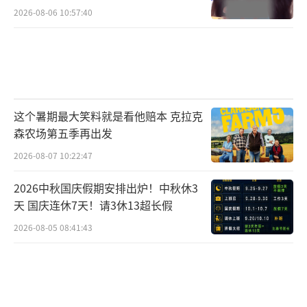
2026-08-06 10:57:40
能,大大增强了作品的可塑性。在作词环节,AI划
词辅助功能支持用户自定义段落结构和韵脚,结
合海量的灵感库,使得作词过程既高效又充满创
意。此外,歌曲生成的高相关性,以及可更换的虚
拟歌手音色选择,让每首歌曲都独一无二。网易
这个暑期最大笑料就是看他赔本 克拉克
天音在词曲唱每个环节的高度可编辑性,让每一
森农场第五季再出发
位用户都能轻松创作出专业水准的音乐作品。
2026-08-07 10:22:47
此外,平台还支持多种输入形式,如文本描述、意
2026中秋国庆假期安排出炉！中秋休3
向词、歌词文本、和弦段落、旋律midi等,为用
天 国庆连休7天！请3休13超长假
户提供了更多的创作可能性。
2026-08-05 08:41:43
此前,网易天音已推出首届AI歌曲创作大
赛、礼乐和鸣原创音乐大赛、天音声音邮局三
届Ai歌曲创作大赛,以及天音好歌挖掘企划等音