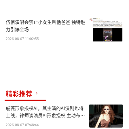
伍佰演唱会禁止小女生叫他爸爸 独特魅
力引爆全场
据悉,“神奇礼物店”活动将持续至6月17
2026-08-07 11:02:55
日,用户可以参与活动并使用天音创作AI音乐作
品。活动中,每位用户点击页面选项可获得相匹
配的结果页面,获得不同的“礼物兑换关键
词”。用户可以根据关键词前往天音创作出专
属歌曲,定制出独一无二的AI音乐作品,进一步增
精彩推荐
加了活动的趣味性和个性化。此次活动不仅提
升了用户的参与感和体验感,也进一步推动了AI
戚薇形象授权AI，其主演的AI漫剧也将
音乐创作的普及和发展。
上线，律师谈演员AI形象授权 主动布局
数字资产
2026-08-07 07:48:44
网易天音为用户提供了个性化的AI音乐创