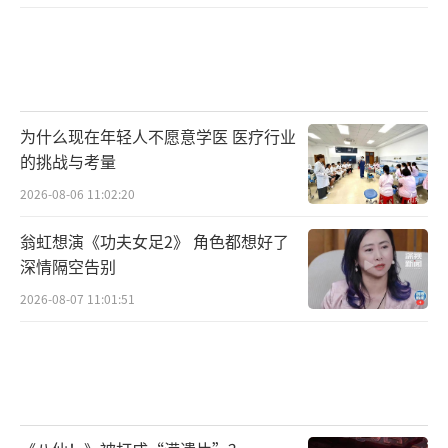
作体验,极大降低音乐创作门槛。用户可以通过
AI一键写歌功能,创作热歌BGM、原创歌曲、定
制单曲、应援曲等;AI编曲功能则可以生成纯音
乐伴奏、睡眠音乐、视频/播客bgm等;AI作词功
为什么现在年轻人不愿意学医 医疗行业
能则帮助用户找到文案灵感,写乐评、写诗、写
的挑战与考量
歌词等。同时,网易天音还支持分轨导出进一步
2026-08-06 11:02:20
编辑,输出音质佳,满足网易云音乐站内上传歌曲
翁虹想演《功夫女足2》 角色都想好了
质量标准。这些功能的加入,让用户在音乐创作
深情隔空告别
过程中能够得到更多的支持和帮助,提高创作效
2026-08-07 11:01:51
率和质量。