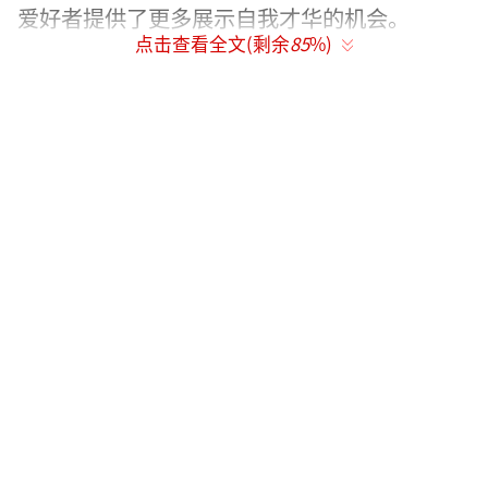
爱好者提供了更多展示自我才华的机会。
点击查看全文(剩余
85
%)
为庆祝网易天音平台的正式开放,网易云音
乐上线了特别策划“神奇礼物店”活动。该活
动将结合520、521、61儿童节等节点设置趣味
玩法,用户进入活动页面,选择送礼物的对象并获
得礼物关键词,然后前往天音平台输入关键词生