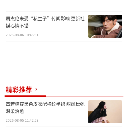
周杰伦未受“私生子”传闻影响 更新社
媒心情不错
2026-08-06 10:46:31
精彩推荐
章若楠穿黑色皮衣配格纹半裙 甜飒松弛
温柔治愈
特邀嘉宾苏运莹演唱《野子》等歌曲
2026-08-05 11:42:53