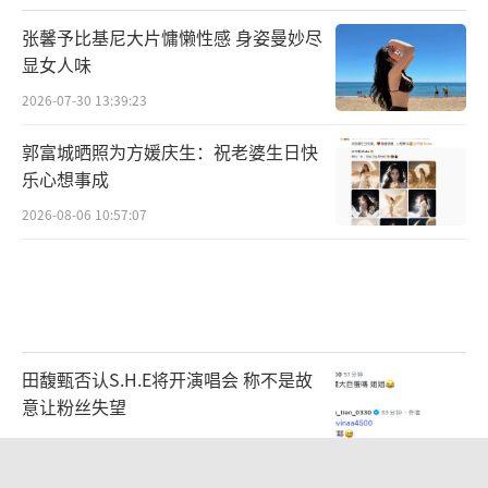
沃尔沃EX30大定限时权益:
张馨予比基尼大片慵懒性感 身姿曼妙尽
显女人味
6月30日前下定,即可享受“心动智选礼”,
2026-07-30 13:39:23
包括增换购权益,无忧基础权益、充电权益、附
郭富城晒照为方媛庆生：祝老婆生日快
件权益四项超值礼遇;
乐心想事成
5月31日前下定,额外加赠价值3,188元
2026-08-06 10:57:07
的“萌宠出行”或“浪漫山野”精品套件;
已在5月19日前支付2000元预定意向金且
在6月30日前支付定金并完成购车的用户,可享3
年3次基础保养。
田馥甄否认S.H.E将开演唱会 称不是故
意让粉丝失望
与音乐同频,与沃尔沃EX30同行!带着无限
2026-08-05 11:58:11
音乐热爱,搭乘专属旅途音乐伴侣,即刻出发!
（责