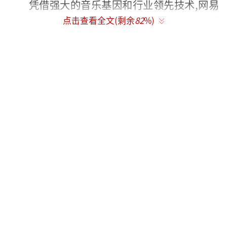
凭借强大的音乐基因和行业领先技术,网易
云音乐与沃尔沃EX30强强联手,为本次纯享音乐
点击查看全文(剩余
82
%)
空间倾力打造「听见」、「听鉴」、「听践」
三大板块,融合沉浸式音乐现场、深度专业解读
等,多维度彰显沃尔沃EX30的视听魅力,感受沃
尔沃和哈曼卡顿联合打造如临现场般的影院级
环绕音。