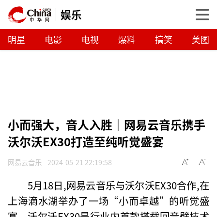
娱乐
明星
电影
电视
爆料
搞笑
美图
小而强大，音人入胜｜网易云音乐携手
沃尔沃EX30打造至纯听觉盛宴
网易云音乐
2024-05-21 22:19:58
5月18日,网易云音乐与沃尔沃EX30合作,在
上海滴水湖举办了一场“小而卓越”的听觉盛
宴。沃尔沃EX30是行业内首款搭载回音壁技术