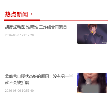
实力女歌手苏运莹演唱《野子》等热门金曲,清
透空灵的嗓音生动演绎,在初夏的微风中,以独特
热点新闻
的LIVE HOUSE体验,展现沃尔沃EX30哈曼卡顿
胡彦斌韩磊 谁帮谁 王炸组合再聚首
回音壁音响带来的高保真极致混响。多位行业
2026-08-07 22:17:20
大咖、音乐发烧友通过专业解读、行业对比,现
场解析沃尔沃EX30高品质音效的秘密,解码沃尔
沃EX30行业首创车内1.2米哈曼卡顿回音壁“小
而强大”的还原效果。
孟庭苇自曝状态好的原因：没有另一半
就不会被折磨
2026-08-06 10:57:40