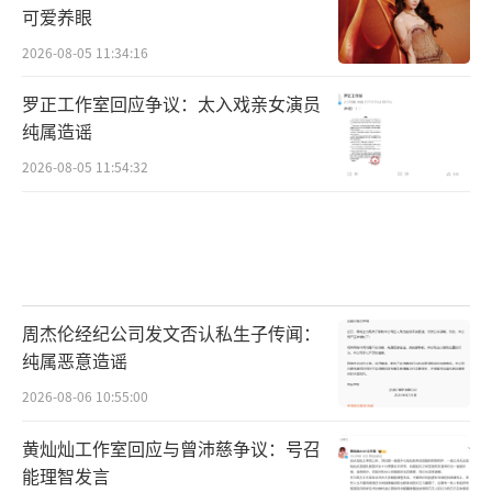
可爱养眼
之选。沃尔沃EX30在自然中寻找时尚灵感色系,
2026-08-05 11:34:16
采用天然和可持续环保材质,塑造有生命力的时
尚品味,更首次在内饰跨界融入时尚顶奢工艺,彰
罗正工作室回应争议：太入戏亲女演员
显出北欧豪华与环保科技的完美融合。精致车
纯属造谣
身搭配卓越性能,搭载智能安全体系,打造出集绿
2026-08-05 11:54:32
色时尚、卓越品质和坚实可靠于一体的“小而
强大”全新选择。
作为全新的升级亮点,沃尔沃EX30搭载哈曼
卡顿音响系统,采用行业首创的回音壁设计,将5
周杰伦经纪公司发文否认私生子传闻：
个扬声器集成在整个仪表台前缘,并搭配1040W
纯属恶意造谣
震撼功率,最大化释放车内空间的同时,带来宽广
2026-08-06 10:55:00
音场和出色音质。更携手哈曼卡顿团队,经历三
黄灿灿工作室回应与曾沛慈争议：号召
轮历时720小时的精细调音,为有限空间带来震
能理智发言