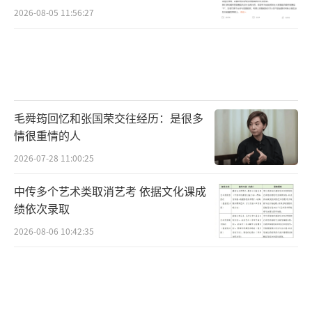
撼的视听享受,强大的环绕声、高保真让音质更
2026-08-05 11:56:27
加出色,打造车内“LIVE-HOUSE”临场感。
小巧精致的沃尔沃EX30继承了沃尔沃的安
全基因,高强车顶可承受远超美国IIHS要求的4
倍车重的压力,还采用世界树智能安全体系Safe
毛舜筠回忆和张国荣交往经历：是很多
Space Technology,不只是驾驶者,更为所有交
情很重情的人
通参与者的安全保驾护航,将城市安全推向新高
2026-07-28 11:00:25
度。
中传多个艺术类取消艺考 依据文化课成
以此次纯享音乐空间为序曲,沃尔沃EX30已
绩依次录取
于5月19日正式上市,后驱Core 20.08万元,后驱
2026-08-06 10:42:35
长续航版Plus 21.98万元,后驱长续航版Ultra 2
3.28万元,双电机四驱高性能版Ultra 25.58万元,
满足消费者不同需求选择。