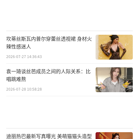
坎蒂丝斯瓦内普尔穿蕾丝透视裙 身材火
辣性感迷人
2026-07-27 14:36:43
袁一琦谈丝芭成员之间的人际关系：比
唱跳难熬
2026-07-28 10:58:28
现场EX30音响专业解读
拥抱自然,入座北欧森林。沃尔沃EX30契合
当下全球前沿趋势与用户期望,用减法设计让出
行回归本质,成为外在有型,内在有品的绿色时尚
迪丽热巴最新写真曝光 美萌猫猫头造型