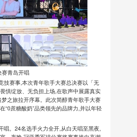
决赛青岛开唱
竞技赛事,本次青年歌手大赛总决赛以「无
畏惧绽放、无负担上场,在歌声中展露真实
追梦之旅拉开序幕。此次简醇青年歌手大赛
“0蔗糖酸奶”品类领先的品牌力,并以年轻
开唱。24名选手火力全开,从白天唱至黑夜,
宴。夜晚,冠亚季军排位赛将赛事推向高潮,