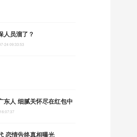
保人员溜了？
07-24 09:33:53
广东人 细腻关怀尽在红包中
16:07:37
代 恋情告终真相曝光