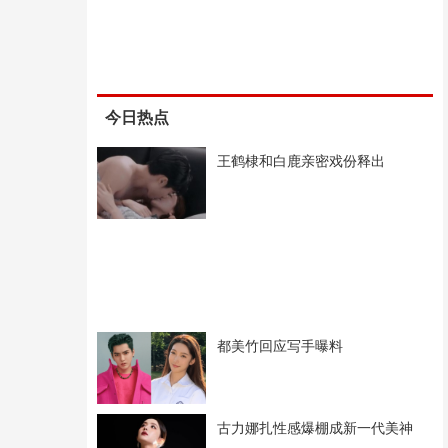
今日热点
王鹤棣和白鹿亲密戏份释出
都美竹回应写手曝料
古力娜扎性感爆棚成新一代美神