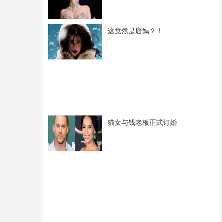
这竟然是唐嫣？！
猫女与钱老板正式订婚