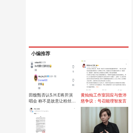
小编推荐
田馥甄否认S.H.E将开演
黄灿灿工作室回应与曾沛
唱会 称不是故意让粉丝失
慈争议：号召能理智发言
望