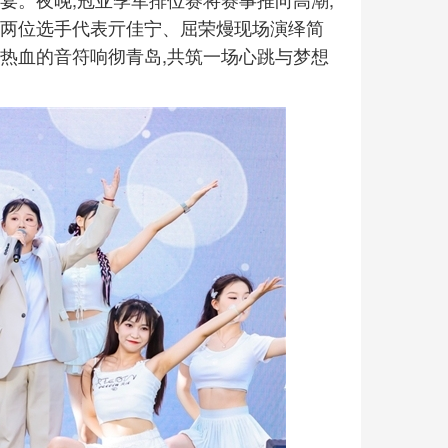
。两位选手代表亓佳宁、屈荣熳现场演绎简
热血的音符响彻青岛,共筑一场心跳与梦想