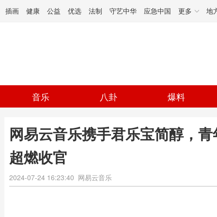
插画
健康
公益
优选
法制
守艺中华
应急中国
更多
地
音乐
八卦
爆料
网易云音乐携手君乐宝简醇，青年
超燃收官
2024-07-24 16:23:40
网易云音乐