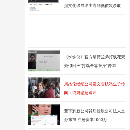
据文化课成绩由高到低依次录取
《蜘蛛侠》官方晒荷兰弟打戏花絮
疑似回应“打戏全靠替身”传闻
周杰伦经纪公司发文否认私生子传
闻：纯属恶意造谣
董宇辉新公司背后控股公司法人是
孙东旭 注册资本1000万