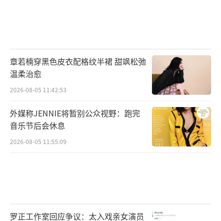
商业、人文价值兼具，翻浪起步成功持续
发力
从商业维度衡量，《翻滚吧！音浪！》是
章若楠穿黑色皮衣配格纹半裙 甜飒松弛
温柔治愈
一款成功IP，具有极高的商业价值。从湖南广
播电视局内部简报的深度报道中可以了解到，
2026-08-05 11:42:53
《翻滚吧！音浪！》的商业优势为：
外媒称JENNIE将暂别公众视野：跑完
音乐节后会休息
流量在线精准可控，高校一直是商业品牌
2026-08-05 11:55:09
想要涉足却因为难打开品牌认知望而却步的领
域，酷旅传媒通过《翻滚吧！音浪！》用消费
者更好、更容易接受的方式将品牌推向消费
者。
罗正工作室回应争议：太入戏亲女演员
全方位传播高效赋能，节目构成巧妙的通