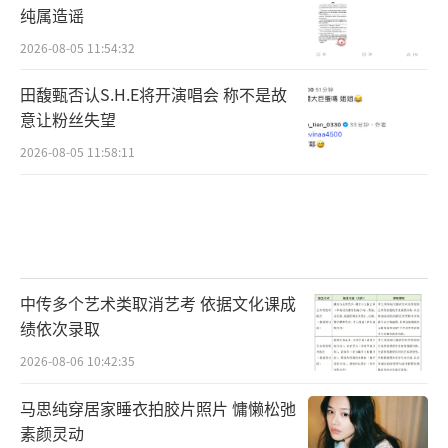
纯属造谣
过游学展开，游学联动多维度品牌，进行多层
2026-08-05 11:54:32
次植入，配合线上线下让消费者通过线上get同
款，线下校园打卡的方式和品牌接触绑定，更
田馥甄否认S.H.E将开演唱会 称不是故
意让粉丝失望
轻松的进行植入。
2026-08-05 11:58:11
持续发力内核强大，在第一季的节目收官
之际，第二季的线上报名就如火如荼的开启
了，更多的精准消费者对节目关注的同时，也
侧面的证明了品牌形象具有年轻化，精准的契
合对应品牌的调性，将更适合快消品牌的注入
中传多个艺术类取消艺考 依据文化课成
绩依次录取
联动。
（责任编辑：李劲 CK005）
2026-08-06 10:42:35
马思纯穿居家睡衣拍胶片照片 慵懒松弛
素颜灵动