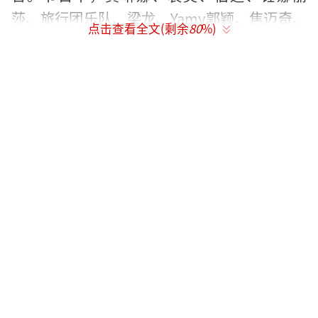
莎、旅行团乐队、梁龙、Yamy郭颖、焦迈奇、
点击查看全文(剩余
80
%)
陆柯燃带领10位大学生在不同地点游学，学习
当地文化，并将其融入进音乐创作中，最终进
行了5场别出心裁的live show表演。
随着节目播出，《翻滚吧！音浪！》还在
南京、南昌、武汉、郑州、成都等10个城市同
步进行了2024芒果TV综艺见面会暨全国高校音
乐嘉年华10城线下校园巡演。线上有节目陪
伴，线下有音乐嘉年华加成，独特的唱演形式
让观众记忆深刻，也受到了湖南省广播电视局
内部简报点名表扬。
线上线下兼顾齐造浪，“翻浪”成大学生
流行新标签