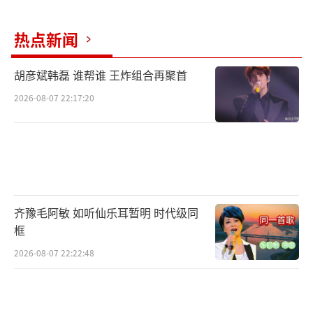
线上节目，在开辟音综新赛道的同时，巧妙的
解决了如何更好的拉近节目和观众之间的距离
热点新闻
这一重要问题。
胡彦斌韩磊 谁帮谁 王炸组合再聚首
翻浪家族的十位成员来自高校，又走回高
2026-08-07 22:17:20
校，成为了大学生追寻音乐梦想最好的旗帜。
伴随着线上热度不断走高，线下校园巡演也引
得众多大学生参与分享，并逐渐成为大学生之
间的流行新标签。
果敢选择新兴群体，持续创新收获好评
齐豫毛阿敏 如听仙乐耳暂明 时代级同
框
凭借着充实的市场调研成果，《翻滚吧！
2026-08-07 22:22:48
音浪！》在短时间内便用实力填满了音综试
卷，在结束后更是获得了众多观众的走心好
评。此外，《翻滚吧！音浪！》以“音乐+游学