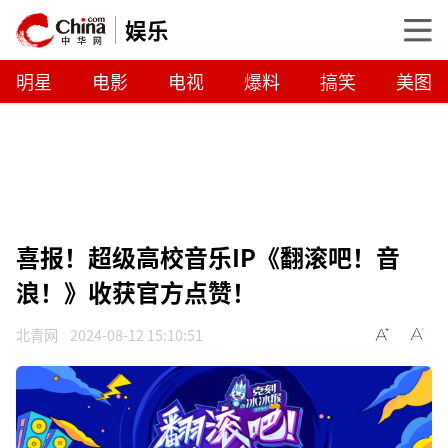
娱乐
明星
电影
电视
爆料
搞笑
美图
喜报！超级高校音乐IP《翻滚吧！音
浪！》收获官方点赞！
北青网
2024-08-12 15:10:51