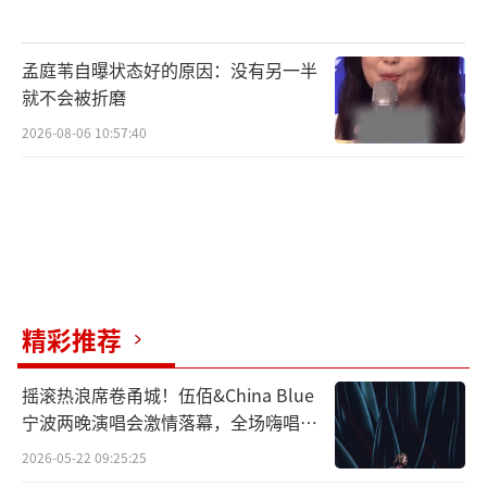
+演出”的模式，将学习、游玩、饮食、娱乐和
音乐表演熔于一炉，为翻浪家族成员提供了实
孟庭苇自曝状态好的原因：没有另一半
现自我价值的舞台，为观众呈现了一场场热烈
就不会被折磨
的音乐盛宴，也收获了湖南广播电视局内部简
2026-08-06 10:57:40
报的深度报道和肯定，其中具有特色的“游
学”元素也连连被点赞，如翻浪家族在武汉音
乐学院学习传统古筝弹唱和前沿的AI作曲。现
代音乐和传统文化相碰撞，展现出音乐独特的
艺术魅力，引发大众对AI创作的思考，也彰显
了节目的包容性与前瞻性。《翻滚吧！音
精彩推荐
浪！》作为一个新兴音综IP，致力于探索新的
摇滚热浪席卷甬城！伍佰&China Blue
模式和展现新的内容，不仅取得了显著的效
宁波两晚演唱会激情落幕，全场嗨唱氛
果，未来也将继续持续下去，成为被大家喜爱
围炸裂
2026-05-22 09:25:25
的精品节目。