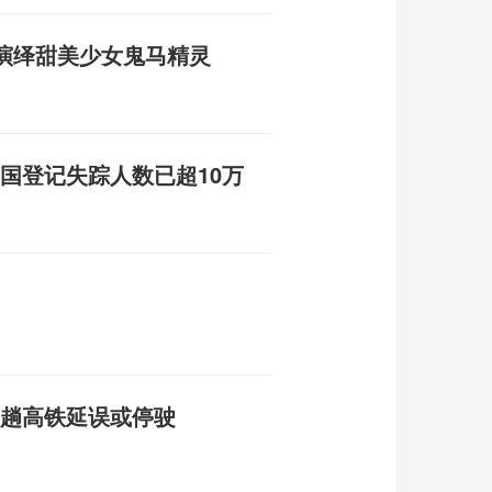
演绎甜美少女鬼马精灵
该国登记失踪人数已超10万
0
多趟高铁延误或停驶
8