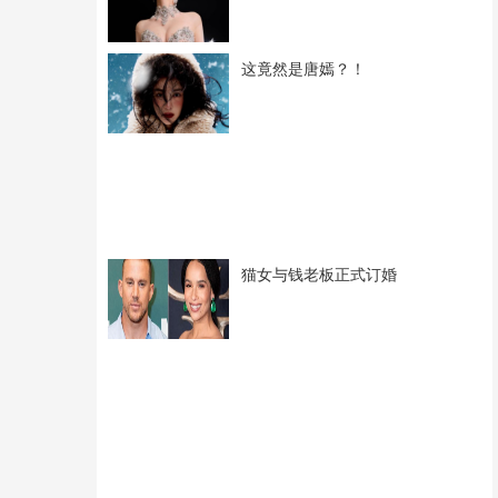
这竟然是唐嫣？！
猫女与钱老板正式订婚