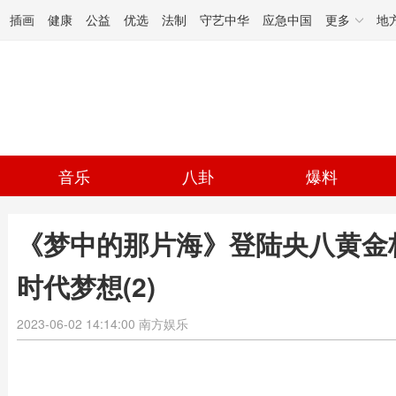
插画
健康
公益
优选
法制
守艺中华
应急中国
更多
地
音乐
八卦
爆料
《梦中的那片海》登陆央八黄金
时代梦想(2)
2023-06-02 14:14:00
南方娱乐