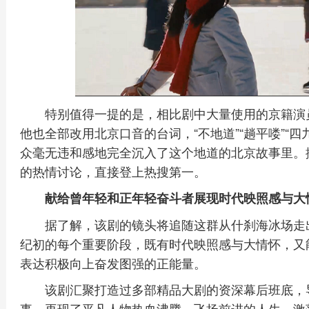
特别值得一提的是，相比剧中大量使用的京籍演
他也全部改用北京口音的台词，“不地道”“趟平喽”“四
众毫无违和感地完全沉入了这个地道的北京故事里。播
的热情讨论，直接登上热搜第一。
献给曾年轻和正年轻奋斗者展现时代映照感与大
据了解，该剧的镜头将追随这群从什刹海冰场走出
纪初的每个重要阶段，既有时代映照感与大情怀，又
表达积极向上奋发图强的正能量。
该剧汇聚打造过多部精品大剧的资深幕后班底，
事，再现了平凡人物热血沸腾、飞扬前进的人生，激