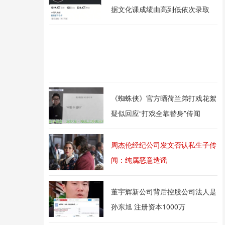
据文化课成绩由高到低依次录取
《蜘蛛侠》官方晒荷兰弟打戏花絮
疑似回应“打戏全靠替身”传闻
周杰伦经纪公司发文否认私生子传
闻：纯属恶意造谣
董宇辉新公司背后控股公司法人是
孙东旭 注册资本1000万