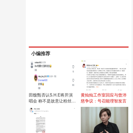
小编推荐
田馥甄否认S.H.E将开演
黄灿灿工作室回应与曾沛
唱会 称不是故意让粉丝失
慈争议：号召能理智发言
望