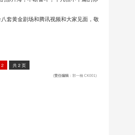
视台八套黄金剧场和腾讯视频和大家见面，敬
2
共
2
页
(
责任编辑
：郭一楠 CK001)