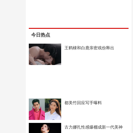
今日热点
王鹤棣和白鹿亲密戏份释出
都美竹回应写手曝料
古力娜扎性感爆棚成新一代美神