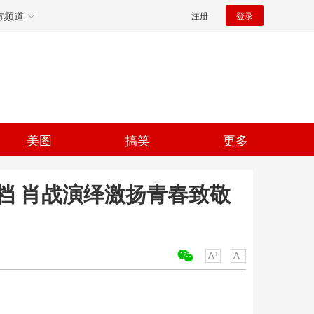
方频道
注册
登录
美图
搞笑
更多
档 肖战演绎激扬青春致敬
关键词：