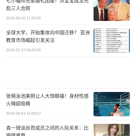
七小福师兄弟婚礼团建！洪金宝成龙元
年。他青春懵懂，却又热情勇敢，在历经人生
彪三人合照
的挫折后依旧赤诚追梦，最终找到了奋斗的方
2026-08-05 11:53:06
向。
全球大学，开始集体向中国迁移？ 亚洲
教育市场崛起引发关注
2026-07-27 08:45:55
张萌泳池美照让人大饱眼福！身材性感
火辣超吸睛
2026-08-03 14:09:27
肖春生作为一个“大院里的孩子”，比
袁一琦谈丝芭成员之间的人际关系：比
起“胡同里的孩子”，保留了北京年轻人
唱跳难熬