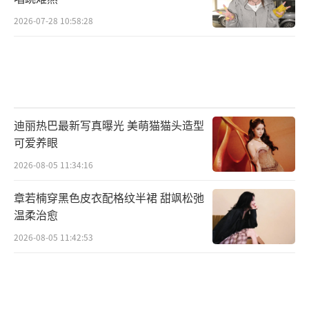
的“局气”，少了些“痞气”，在什刹海的冰
2026-07-28 10:58:28
场肖春生和贺红玲（曹斐然饰）的一段无台词
眼神戏让观众瞬间回忆起自己的青春年代。俩
人在冰面上你追我赶，贺红玲的滑冰技巧非常
好，是冰场男孩子们眼中的“一枝花“，两人
迪丽热巴最新写真曝光 美萌猫猫头造型
从一开始的纯意气之争到逗趣试探，打量观
可爱养眼
察，再到因滑冰技巧好俩人势均力敌而得意，
2026-08-05 11:34:16
直至心生好感，完全依靠微表情和眼神，人物
性格和情感的所有层次和转变特别精准的传达
章若楠穿黑色皮衣配格纹半裙 甜飒松弛
温柔治愈
给观众，张力十足。
2026-08-05 11:42:53