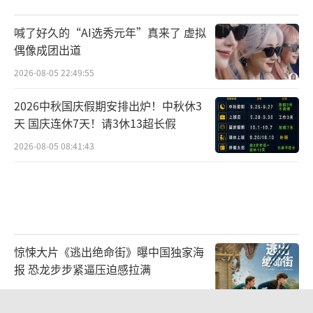
喊了好久的“AI选秀元年”真来了 虚拟
偶像成团出道
2026-08-05 22:49:55
2026中秋国庆假期安排出炉！中秋休3
天 国庆连休7天！请3休13超长假
2026-08-05 08:41:43
特别值得一提的是，相比剧中大量使用的
京籍演员，肖春生的扮演者肖战出身重庆，在
剧中他也全部改用北京口音的台词，“不地
惊悚大片《逃出绝命街》曝中国独家海
报 恐龙步步紧逼压迫感拉满
道”“趟平喽”“四九城”“局气”这些北京
2026-08-03 11:38:19
味儿十足的表达，让观众毫无违和感地完全沉