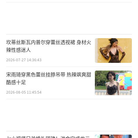
坎蒂丝斯瓦内普尔穿蕾丝透视裙 身材火
辣性感迷人
2026-07-27 14:36:43
宋雨琦穿黑色蕾丝挂脖吊带 热辣飒爽甜
酷感十足
2026-08-05 11:45:54
其中，由青年演员肖战所饰演的肖春生作
为本剧的主角，是一个有点理想主义的北京青