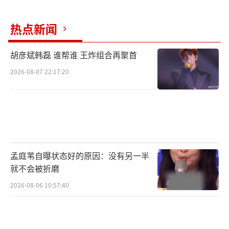
热点新闻
胡彦斌韩磊 谁帮谁 王炸组合再聚首
2026-08-07 22:17:20
“别叫醒我,我不忍躲,上巍峨下险坡,野草
野火,就任风过也不错,让诗仙写断了笔,让先锋
孟庭苇自曝状态好的原因：没有另一半
折断了戟,呼啸地掠过,卷不起那滩淤烂的泥,经
就不会被折磨
不起百炼成钢,经不起岁月的打磨沉香,经不起诋
2026-08-06 10:57:40
毁,也经不起赞美,怎么守得住,前辈打下的城
邦。”——《麒麟》