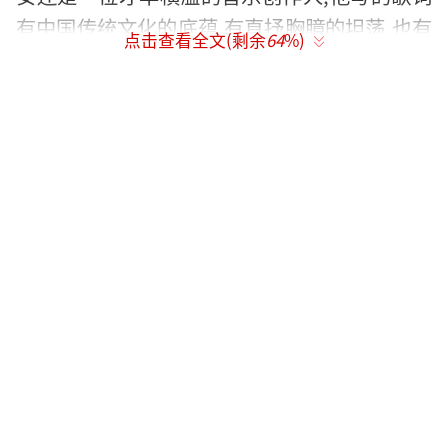
有中国传统文化的底蕴,有直抒胸臆的坦荡,也有
点击查看全文(剩余
64
%)
发自内心的情感流露,诗意说唱故事感十足。