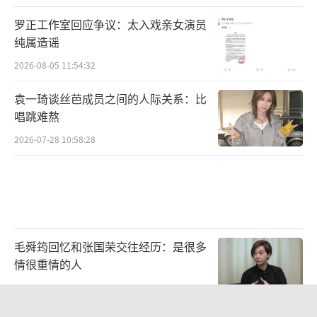
罗正工作室回应争议：太入戏亲女演员
纯属造谣
2026-08-05 11:54:32
袁一琦谈丝芭成员之间的人际关系：比
唱跳难熬
2026-07-28 10:58:28
除了《天赐的声音》,早安还加盟了今年的
《中国说唱巅峰对决2023》,赢得《说唱听我的
2》《中国说唱巅峰对决》双冠王的早安,在
毛舜筠回忆和张国荣交往经历：是很多
情很重情的人
《中国说唱巅峰对决2023》中依然稳定发挥。
2026-07-28 11:00:25
歌曲《鹊》《沙》《On Da Ground》《健将》
《New Rules 新玩法》多元风格展现了一个更