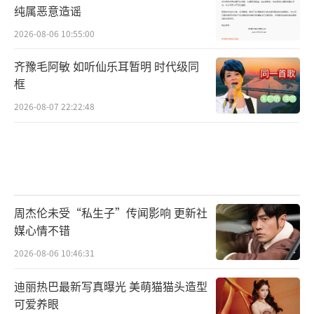
纯属恶意造谣
2026-08-06 10:55:00
齐豫毛阿敏 如听仙乐耳暂明 时代级同
框
2026-08-07 22:22:48
“书里说,不见我,那我便去见山,人们会,聚
来又散去的如闪电,当颜色变暗,当香味变淡,没
想到遇见你,又让这一切绚烂,那能不能再对我,
说一遍,那能不能再跟我,见一面,那时的我没能,
周杰伦未受“私生子”传闻影响 更新社
拼好这些碎片,我从不相信诺言,直到你全都兑
媒心情不错
现,我说你变了一切,你说一切都没变”——《是
2026-08-06 10:46:31
什么让我遇见这样的你》
迪丽热巴最新写真曝光 美萌猫猫头造型
可爱养眼