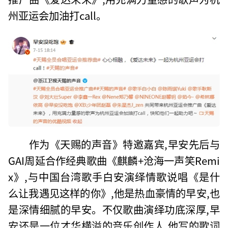
州亚运会加油打call。
作为《天赐的声音》特邀嘉宾,早安先后与
GAI周延合作经典歌曲《麒麟+沧海一声笑Remi
x》,与中国台湾歌手白安演绎情歌说唱《是什
么让我遇见这样的你》,他是热血豪情的早安,也
是深情细腻的早安。不仅歌曲演绎功底深厚,早
安还是一位才华横溢的音乐创作人,他写的歌词