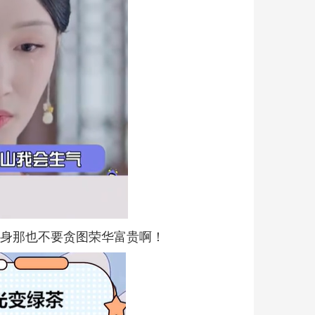
替身那也不要贪图荣华富贵啊！