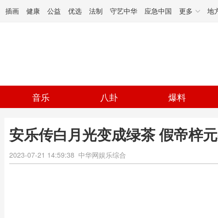
插画
健康
公益
优选
法制
守艺中华
应急中国
更多
地
音乐
八卦
爆料
安乐传白月光变成绿茶 假帝梓
2023-07-21 14:59:38
中华网娱乐综合