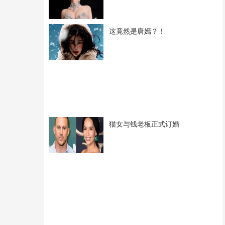
这竟然是唐嫣？！
猫女与钱老板正式订婚