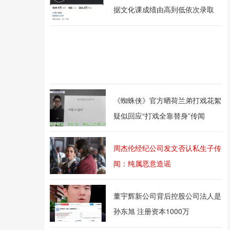
据文化课成绩由高到低依次录取
《蜘蛛侠》官方晒荷兰弟打戏花絮
疑似回应“打戏全靠替身”传闻
周杰伦经纪公司发文否认私生子传
闻：纯属恶意造谣
董宇辉新公司背后控股公司法人是
孙东旭 注册资本1000万