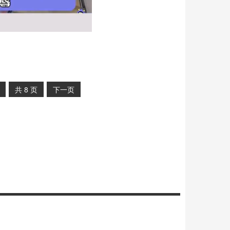
共
8
页
下一页