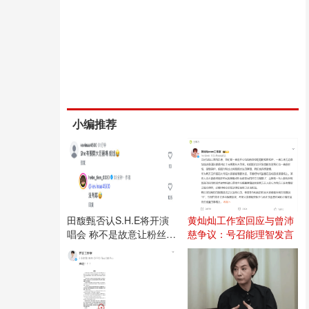
小编推荐
田馥甄否认S.H.E将开演
黄灿灿工作室回应与曾沛
唱会 称不是故意让粉丝失
慈争议：号召能理智发言
望