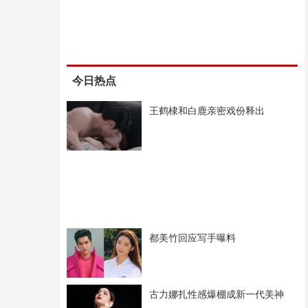
今日热点
王鹤棣和白鹿亲密戏份释出
都美竹回应写手曝料
古力娜扎性感爆棚成新一代美神