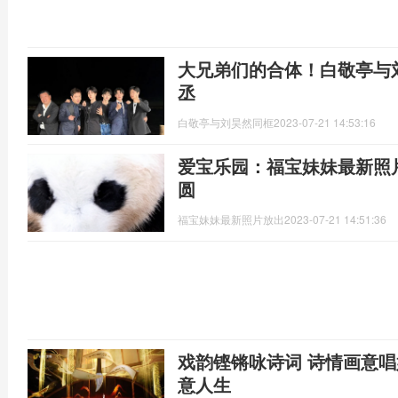
大兄弟们的合体！白敬亭与
丞
白敬亭与刘昊然同框
2023-07-21 14:53:16
爱宝乐园：福宝妹妹最新照
圆
福宝妹妹最新照片放出
2023-07-21 14:51:36
戏韵铿锵咏诗词 诗情画意唱
意人生