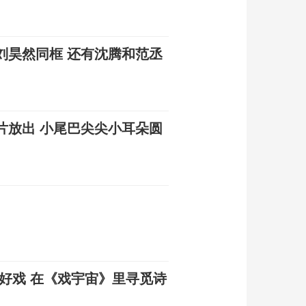
刘昊然同框 还有沈腾和范丞
片放出 小尾巴尖尖小耳朵圆
好戏 在《戏宇宙》里寻觅诗