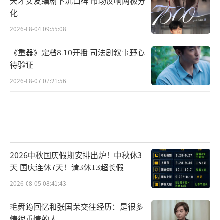
天才女友编剧下沉口碑 市场反响两极分
策了一代音乐剧演员。
化
2026-08-04 09:55:08
《重器》定档8.10开播 司法剧叙事野心
待验证
2026-08-07 07:21:56
2026中秋国庆假期安排出炉！中秋休3
天 国庆连休7天！请3休13超长假
2026-08-05 08:41:43
毛舜筠回忆和张国荣交往经历：是很多
情很重情的人