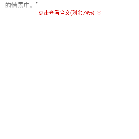
的情景中。”
点击查看全文(剩余
74
%)
同时,这场音乐会拥有前所未有的宏大规模,
由三宝担任指挥、作曲、艺术总监,由关山进行
剧本创作、作词,万千惠担任出品人,金少刚担任
音响总监,葛袁亮担任导演,由谭维维、刘岩、徐
瑶、杨柳、乐巍、万千惠、蔡忻如、朱席帅
华、崔妍、牟溢、赵麦芮等实力演员结合双管
编制交响乐团、电声乐队、民乐队及合唱团共
同演绎经典唱段。去年7月在北京演出时每一首
唱段结束,剧场里都爆发出热烈的掌声和叫好
声。音乐会官摄及全网相关视频浏览量破2亿。