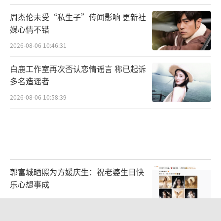
信于是我坚持》所传达的一样:“在我们这个世
周杰伦未受“私生子”传闻影响 更新社
界上,爱是种飞翔的方式,不唱浪漫的情诗,我热
媒心情不错
爱于是我坚持。”这场不惜成本的音乐会彰显
2026-08-06 10:46:31
着他们的情怀。
白鹿工作室再次否认恋情谣言 称已起诉
多名造谣者
据悉,本场音乐会由凌博士、奥伦纳素及固
2026-08-06 10:58:39
本堂赞助,出品人万千惠也希望未来能用自己的
力量联合更多的商业品牌助力音乐剧,让更多人
感受到文化与艺术的魅力。
（责任编辑：郭一楠 CK00
1）
郭富城晒照为方媛庆生：祝老婆生日快
乐心想事成
2026-08-06 10:57:07