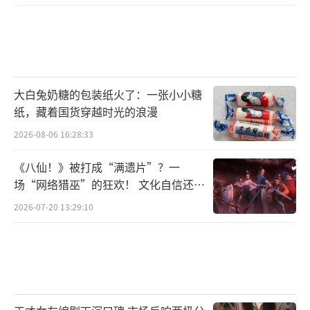
三宝一起回溯过往,把记忆里的片段重新抛光镀
彩,感受再一次雕琢。”《人民音乐》评价其既
具有“荡气回肠”的动人旋律,又富有“跌宕起
伏”的戏剧力量,这就是三宝音乐剧音乐动人心
魄的艺术魅力。
大白兔奶糖的包装纸火了：一张小小糖
纸，藏着国货穿越时光的浪漫
“唱三宝老师的音乐剧,尤其他还在我们身
2026-08-06 16:28:33
后指挥,我既兴奋又有压力!”曾出演过5部三宝
《八仙！》被打成“满遗片”？一
音乐剧的演员刘岩说。三宝创作的一部部作品,
场“网络猎巫”的狂欢！ 文化自信还是
也是中国原创音乐剧一步步走来的历程。除了
焦虑？
2026-07-20 13:29:10
创作曲目,三宝对音乐剧演员的舞台表现也有很
高的要求,“我们从2005年就合作了,他一直说
一句话:‘你千万不要像流行歌手一样只是唱歌,
你现在是剧中的人物,一定要注意自己的诉说
感。’”在刘岩看来,三宝的高要求也启发并鞭