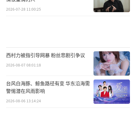
2026-07-28 11:00:25
西村力被指引导网暴 粉丝悲剧引争议
2026-08-07 08:01:18
音乐会《世界的尽头》上海站排练照
台风白海豚、鲸鱼路径有变 华东沿海需
警惕潜在风雨影响
这场音乐会是三宝多年的夙愿,而上海之行
2026-08-06 13:14:24
也将成为这次音乐会的收官之战。从筹备这场
音乐会开始,三宝与万千惠就达成了深深的默
契:“要做就一定要做好,千万别将就!”正如音
乐会最后一首令人心神激荡的合唱唱段《我相