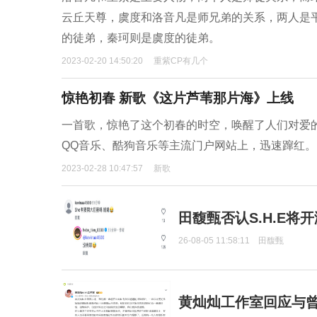
云丘天尊，虞度和洛音凡是师兄弟的关系，两人是
的徒弟，秦珂则是虞度的徒弟。
2023-02-20 14:50:20
重紫CP有几个
惊艳初春 新歌《这片芦苇那片海》上线
一首歌，惊艳了这个初春的时空，唤醒了人们对爱
QQ音乐、酷狗音乐等主流门户网站上，迅速蹿红。
2023-02-28 10:47:57
新歌
田馥甄否认S.H.E将
26-08-05 11:58:11
田馥甄
黄灿灿工作室回应与