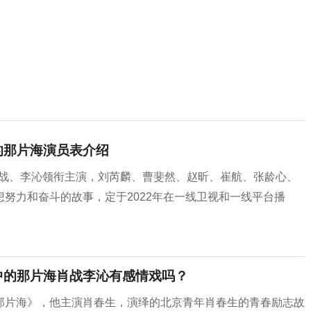
的那片海演员表介绍
由肖战、李沁领衔主演，刘芮麟、曹斐然、赵昕、崔航、张龄心、
努力和奋斗的故事，定于2022年在一线卫视和一线平台播
中的那片海肖战李沁有感情戏吗？
那片海》，他主演肖春生，演绎的北京青年肖春生的青春励志故