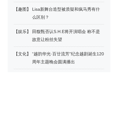
【
趣图
】
Lisa新舞台造型被质疑和疯马秀有什
么区别？
【
娱乐
】
田馥甄否认S.H.E将开演唱会 称不是
故意让粉丝失望
【
文化
】
“越韵华光·百廿流芳”纪念越剧诞生120
周年主题晚会圆满播出