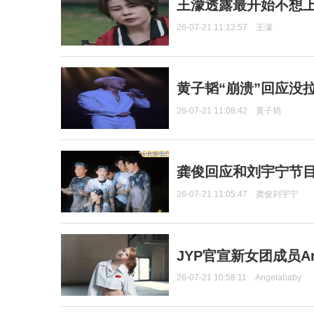
王濛透露最开始不想上
26-07-21 11:12:57
王濛
黄子韬“崩溃”回应没
26-07-21 11:08:42
黄子韬
龚俊回应和刘宇宁节
26-07-21 11:05:47
龚俊刘宇宁
JYP官宣新女团成员Ang
26-07-21 10:58:11
Angelababy