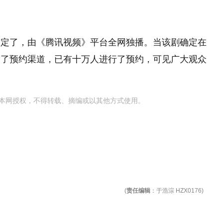
？
确定了，由《腾讯视频》平台全网独播。当该剧确定在
放了预约渠道，已有十万人进行了预约，可见广大观众
本网授权，不得转载、摘编或以其他方式使用。
(
责任编辑
：于浩淙 HZX0176)