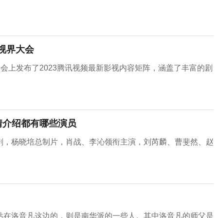
视界大会
行，会上发布了2023腾讯视频最新影视内容矩阵，涵盖了丰富的剧
情介绍都有哪些演员
剧，杨晓培总制片，肖战、李沁领衔主演，刘芮麟、曹斐然、赵
站在洛音凡这边的，则是南华派的一些人。其中洛音凡的师父是