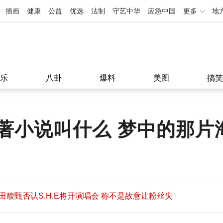
插画
健康
公益
优选
法制
守艺中华
应急中国
更多
地
乐
八卦
爆料
美图
搞笑
著小说叫什么 梦中的那片
田馥甄否认S.H.E将开演唱会 称不是故意让粉丝失
望
田馥甄否认S.H.E将开演唱会 称不是故意让粉丝失
11:08