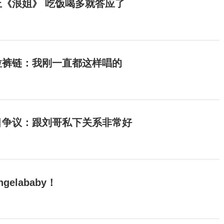
《浪姐》 吃饭喝多就答应了
拉裤链：我刚一直都这样唱的
目争议：跟刘哥私下关系非常好
elababy！