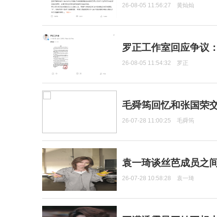
26-08-05 11:56:27
黄灿灿
罗正工作室回应争议
26-08-05 11:54:32
罗正
毛舜筠回忆和张国荣
26-07-28 11:00:25
毛舜筠
袁一琦谈丝芭成员之
26-07-28 10:58:28
袁一琦