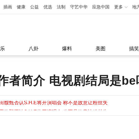
插画
健康
公益
优选
法制
守艺中华
应急中国
更多
地
乐
八卦
爆料
美图
搞笑
作者简介 电视剧结局是be
田馥甄否认S.H.E将开演唱会 称不是故意让粉丝失
望
田馥甄否认S.H.E将开演唱会 称不是故意让粉丝失
11:08
望
11:08