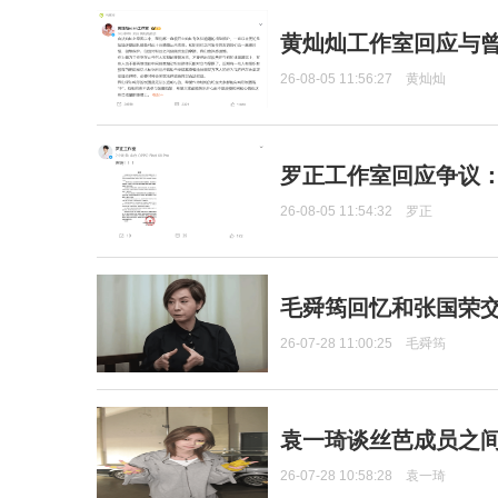
黄灿灿工作室回应与
26-08-05 11:56:27
黄灿灿
罗正工作室回应争议
26-08-05 11:54:32
罗正
毛舜筠回忆和张国荣
26-07-28 11:00:25
毛舜筠
袁一琦谈丝芭成员之
26-07-28 10:58:28
袁一琦