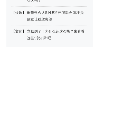
么区别？
【
娱乐
】
田馥甄否认S.H.E将开演唱会 称不是
故意让粉丝失望
【
文化
】
立秋到了！为什么还这么热？来看看
这些“冷知识”吧