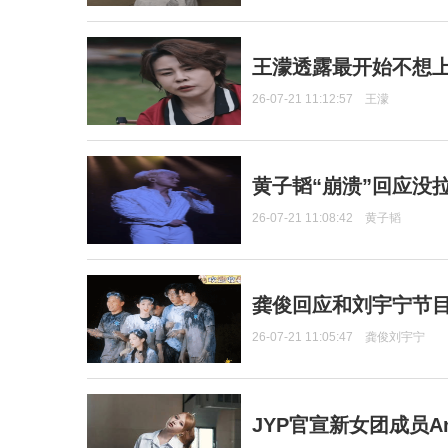
王濛透露最开始不想上
26-07-21 11:12:57
王濛
黄子韬“崩溃”回应没
26-07-21 11:08:42
黄子韬
龚俊回应和刘宇宁节
26-07-21 11:05:47
龚俊刘宇宁
JYP官宣新女团成员Ang