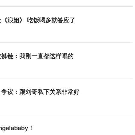
《浪姐》 吃饭喝多就答应了
拉裤链：我刚一直都这样唱的
目争议：跟刘哥私下关系非常好
elababy！