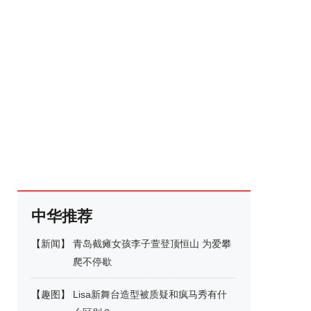
中华推荐
【
新闻
】
青岛截瘫女孩李子萱登顶恒山 为爱攀
爬不停歇
【
趣图
】
Lisa新舞台造型被质疑和疯马秀有什