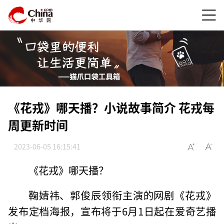
《花戎》哪天播？小说故事简介 花戎每
周更新时间
2023-06-05 16:15:41
《花戎》哪天播？
鞠婧祎、郭俊辰领衔主演的网剧《花戎》
发布定档海报，宣布将于6月1日起在爱奇艺播