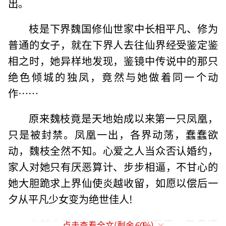
出。
枝是下界魏国修仙世家中长相平凡、修为
普通的女子，就在下界人去往仙界经受鉴定鉴
相之时，她异样地发现，鉴镜中传说中的那只
绝色倾城的独凤，竟然与她做着同一个动
作……
原来魏枝竟是天地始成以来第一只凤凰，
只是被封禁。凤凰一出，各界动荡，蠢蠢欲
动，魏枝全然不知。心爱之人当众否认婚约，
家人对她只有厌恶算计、步步相逼，不甘心的
她大胆跪求上界仙使炎越收留，如愿以偿后一
夕从平凡少女变为绝世佳人!
炎越本是天君帝子，俊美至极，尊贵凛
点击查看全文(剩余
60
%)