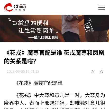
《花戎》魔尊官配是谁 花戎魔尊和凤凰
的关系是啥？
2023-06-05 16:41:15
《花戎》魔尊官配是谁
《花戎》中大尊和意儿是一对，大尊身为
魔界中人，表面上邪魅狂狷，却唯独对意儿很