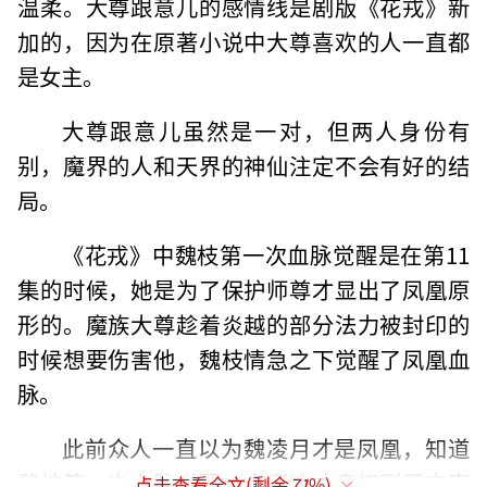
温柔。大尊跟意儿的感情线是剧版《花戎》新
加的，因为在原著小说中大尊喜欢的人一直都
是女主。
大尊跟意儿虽然是一对，但两人身份有
别，魔界的人和天界的神仙注定不会有好的结
局。
《花戎》中魏枝第一次血脉觉醒是在第11
集的时候，她是为了保护师尊才显出了凤凰原
形的。魔族大尊趁着炎越的部分法力被封印的
时候想要伤害他，魏枝情急之下觉醒了凤凰血
脉。
此前众人一直以为魏凌月才是凤凰，知道
魏枝第一次血脉觉醒，大家这才意识到原来真
点击查看全文(剩余
71
%)