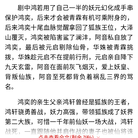
剧中鸿若用了自己一半的妖元幻化成手串
保护鸿奕，后来才会被青霖有机可乘附身的，
后来鸿奕十尾血脉觉醒拿回了狐族王位，大泽
山覆灭，鸿奕被陷害鲨了澜沣，阿音私自放了
鸿奕，最后被元启剔除仙骨，华姝被青霖挑
拨，华姝趁元启不在提前行刑，元启亲自降下
九天玄雷，阿音在面前灰飞烟灭，爱上妖皇、
背叛仙族，阿音至死都背负着祸乱三界的骂
名。
鸿奕的亲生父亲鸿轩曾经是狐族的王者，
鸿轩骁勇善战，妖力高强，带领狐族成了妖界
第二大族，可惜一千年前仙妖一场大战，鸿轩
战死，一直跟随他并肩作战的妻子也被仙将诛
点击查看全文(剩余
79
%)