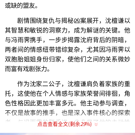
或缺的盟友。
剧情围绕复仇与揭秘凶案展开，沈檀谦以
其智慧和敏锐的洞察力，成为解谜的关键。他
与冯雨霁携手，一步步揭露沈府背后的阴暗，
两者间的情感纽带错综复杂，尤其因冯雨霁以
双胞胎姐姐身份归家，使他们之间的关系微妙
而富有戏剧张力。
作为沈家二公子，沈檀谦肩负着家族的重
托，这使他在个人情感与家族荣誉间徘徊，角
色性格因此更加丰富多元。他主动参与调查，
不仅是故事的推手，也是深入事件核心的探索
者，与冯雨霁的联手进一步凸显了他的主动性
点击查看全文(剩余
29
%)
与重要性。