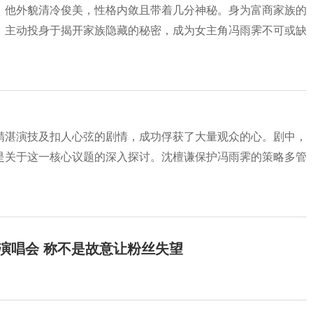
，他外貌清冷俊美，性格内敛且带着几分神秘。身为富商家族的
，主动投身于揭开家族隐藏的秘密，成为女主角冯雨霁不可或缺
精湛演技及扣人心弦的剧情，成功俘获了大量观众的心。剧中，
是关于这一核心议题的深入探讨。沈檀谦保护冯雨霁的策略多管
开演唱会 称不是故意让粉丝失望