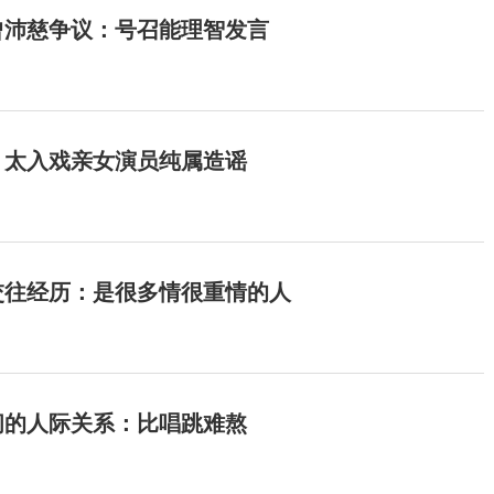
曾沛慈争议：号召能理智发言
：太入戏亲女演员纯属造谣
交往经历：是很多情很重情的人
间的人际关系：比唱跳难熬