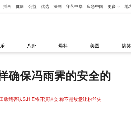
插画
健康
公益
优选
法制
守艺中华
应急中国
更多
地
乐
八卦
爆料
美图
搞笑
样确保冯雨霁的安全的
田馥甄否认S.H.E将开演唱会 称不是故意让粉丝失
望
田馥甄否认S.H.E将开演唱会 称不是故意让粉丝失
11:08
望
11:08