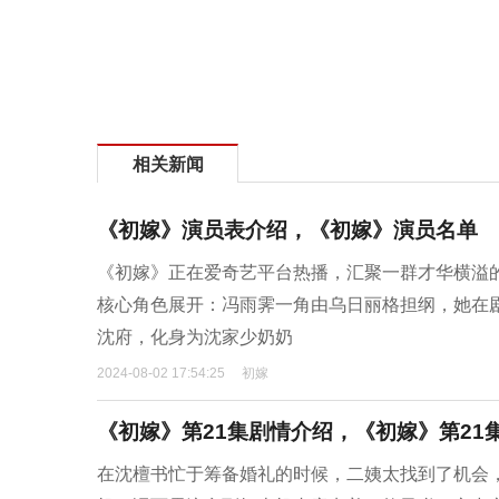
相关新闻
《初嫁》演员表介绍，《初嫁》演员名单
《初嫁》正在爱奇艺平台热播，汇聚一群才华横溢
核心角色展开：冯雨霁一角由乌日丽格担纲，她在
沈府，化身为沈家少奶奶
2024-08-02 17:54:25
初嫁
《初嫁》第21集剧情介绍，《初嫁》第21
在沈檀书忙于筹备婚礼的时候，二姨太找到了机会