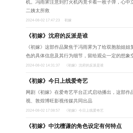
机。冯雨霁注意到打火机内竟卡着一枚子弹，心中
二姨太所救
2024-08-02 17:47:23
初嫁
《初嫁》沈府的反派是谁
《初嫁》这部作品聚焦于冯雨霁为了给双胞胎姐姐
色的具体信息及其行为细节，留给观众一定的想象
2024-08-02 14:31:37
《初嫁》沈府的反派是谁
《初嫁》今日上线爱奇艺
网剧《初嫁》在爱奇艺平台正式启动播出，这部作品
视、敦煌博旺影视传媒共同出品
2024-08-02 17:08:57
《初嫁》今日上线爱奇艺
《初嫁》中沈檀谦的角色设定有何特点