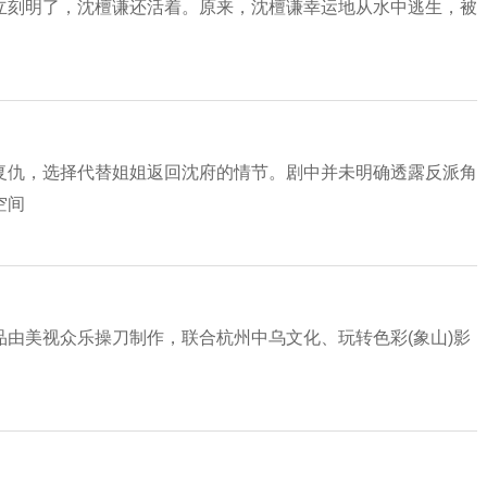
立刻明了，沈檀谦还活着。原来，沈檀谦幸运地从水中逃生，被
复仇，选择代替姐姐返回沈府的情节。剧中并未明确透露反派角
空间
由美视众乐操刀制作，联合杭州中乌文化、玩转色彩(象山)影