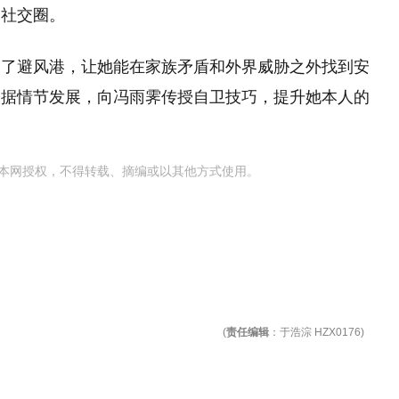
的社交圈。
备了避风港，让她能在家族矛盾和外界威胁之外找到安
根据情节发展，向冯雨霁传授自卫技巧，提升她本人的
本网授权，不得转载、摘编或以其他方式使用。
(
责任编辑
：于浩淙 HZX0176)