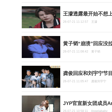
王濛透露最开始不想上
26-07-21 11:12:57
王濛
黄子韬“崩溃”回应没
26-07-21 11:08:42
黄子韬
龚俊回应和刘宇宁节
26-07-21 11:05:47
龚俊刘宇宁
JYP官宣新女团成员Ang
26-07-21 10:58:11
Angelababy