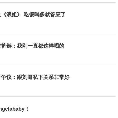
《浪姐》 吃饭喝多就答应了
拉裤链：我刚一直都这样唱的
目争议：跟刘哥私下关系非常好
elababy！