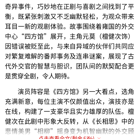
奇异事件，巧妙地在正剧与喜剧之间找到了平
衡，既紧张刺激又不乏幽默轻松，为观众带来
耳目一新的观剧体验。故事围绕着雍国的外交
中心“四方馆”展开，主角元莫（檀健次饰）
因错误被贬至此，与来自异域的伙伴们共同应
对繁复难解的番邦事务及连串谜案，展现了古
代外交官的智慧与胆识，团队间的默契配合更
是贯穿全剧，令人期待。
演员阵容是《四方馆》另一大看点，选角
充满新意，每位主演不仅颜值出众，演技亦是
在线，构建了一支豪华且实力雄厚的队伍。檀
健次在此剧中形象大反转，从《长相思》中的
悲情美男“相柳”摇身变为机智幽默的外交顾
点击查看全文(剩余
53
%)