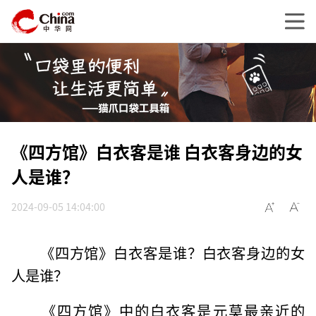
《四方馆》白衣客是谁 白衣客身边的女
人是谁？
2024-09-05 14:04:00
《四方馆》白衣客是谁？白衣客身边的女
人是谁？
‌‌《四方馆》中的白衣客是元莫最亲近的