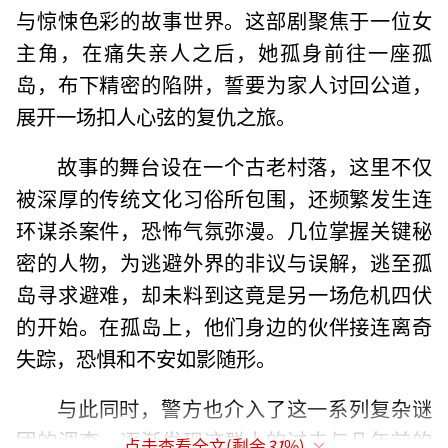
与惊悚色彩的故事世界。这部剧聚焦于一位女
主角，在痛失亲人之后，她孤身前往一座孤
岛，布下精密的陷阱，誓要为家人讨回公道，
展开一场扣人心弦的复仇之旅。
故事的舞台设在一个古老村落，这里不仅
被深厚的传统文化习俗所包围，还频繁发生连
环谋杀案件，恐怖气氛弥漫。几位掌握关键秘
密的人物，为逃避外界的非议与误解，逃至孤
岛寻求避难，却未料到这竟是另一场危机四伏
的开始。在孤岛上，他们身边的伙伴接连离奇
失踪，恐惧和不安如影随形。
与此同时，警方也介入了这一系列复杂谜
团的调查，逐渐发现这群人的过去与几年前的
点击查看全文(剩余
31
%)