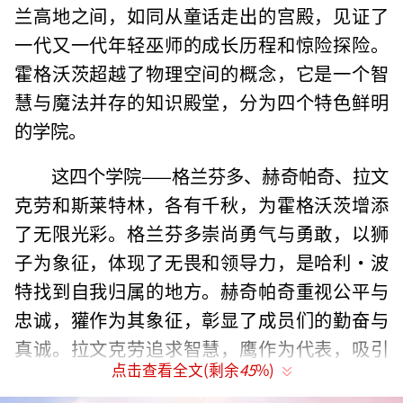
兰高地之间，如同从童话走出的宫殿，见证了
一代又一代年轻巫师的成长历程和惊险探险。
霍格沃茨超越了物理空间的概念，它是一个智
慧与魔法并存的知识殿堂，分为四个特色鲜明
的学院。
这四个学院——格兰芬多、赫奇帕奇、拉文
克劳和斯莱特林，各有千秋，为霍格沃茨增添
了无限光彩。格兰芬多崇尚勇气与勇敢，以狮
子为象征，体现了无畏和领导力，是哈利·波
特找到自我归属的地方。赫奇帕奇重视公平与
忠诚，獾作为其象征，彰显了成员们的勤奋与
真诚。拉文克劳追求智慧，鹰作为代表，吸引
点击查看全文(剩余
45
%)
着热爱知识与思考的学子。斯莱特林则以雄心