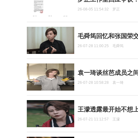
26-08-05 11:54:32
罗正
毛舜筠回忆和张国荣
26-07-28 11:00:25
毛舜筠
袁一琦谈丝芭成员之
26-07-28 10:58:28
袁一琦
王濛透露最开始不想上
26-07-21 11:12:57
王濛