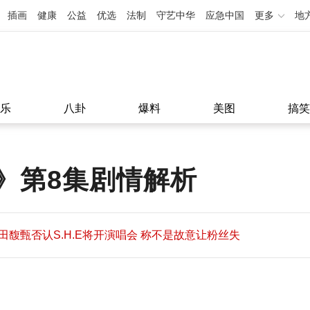
插画
健康
公益
优选
法制
守艺中华
应急中国
更多
地
乐
八卦
爆料
美图
搞笑
》第8集剧情解析
田馥甄否认S.H.E将开演唱会 称不是故意让粉丝失
望
田馥甄否认S.H.E将开演唱会 称不是故意让粉丝失
11:08
望
11:08