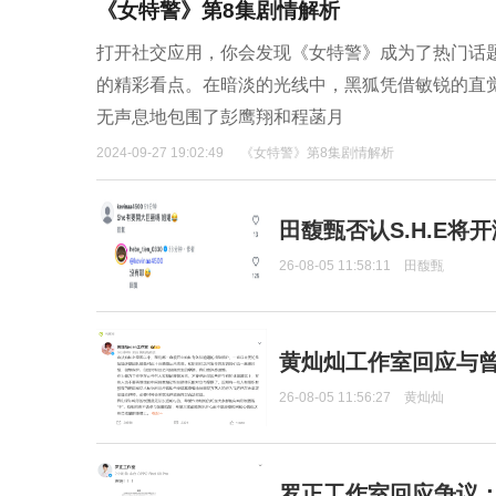
《女特警》第8集剧情解析
打开社交应用，你会发现《女特警》成为了热门话
的精彩看点。在暗淡的光线中，黑狐凭借敏锐的直
无声息地包围了彭鹰翔和程菡月
2024-09-27 19:02:49
《女特警》第8集剧情解析
田馥甄否认S.H.E将
26-08-05 11:58:11
田馥甄
黄灿灿工作室回应与
26-08-05 11:56:27
黄灿灿
罗正工作室回应争议