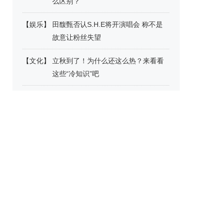
么区别？
【
娱乐
】
田馥甄否认S.H.E将开演唱会 称不是
故意让粉丝失望
【
文化
】
立秋到了！为什么还这么热？来看看
这些“冷知识”吧