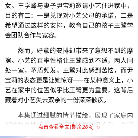
女。王学峰与妻子尹宝莉邀请小艺住进家中，
目的有二：一是兑现对小艺父母的承诺，二是
希望通过这样的安排，教育自己的孩子王鹭学
会团队合作与宽容。
然而，好意的安排却带来了意想不到的摩
擦。小艺的直率性格让王鹭感到不适，两人同
处一室，矛盾频发。王鹭对此感到苦恼，而尹
宝莉的表态更是让她惊讶——在某种意义上，小
艺在家中的位置似乎比王鹭更为重要，这背后
藏着对小艺失去双亲的一份深深歉疚。
本集通过细腻的情节描绘，展现了家庭内
部的复杂情感与人物间微妙的关系变化，为观
点击查看全文(剩余
26
%)
众提供了丰富的解读空间。对于喜爱深度挖掘