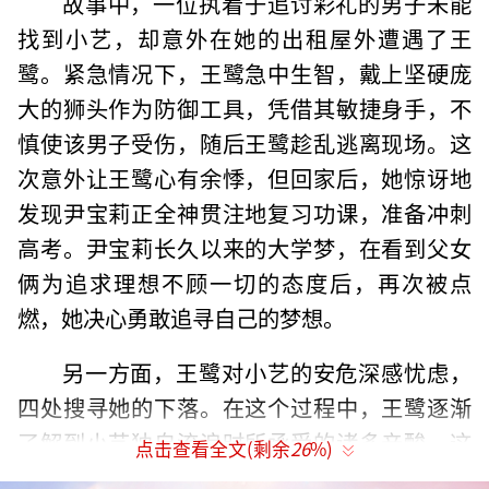
故事中，一位执着于追讨彩礼的男子未能
找到小艺，却意外在她的出租屋外遭遇了王
鹭。紧急情况下，王鹭急中生智，戴上坚硬庞
大的狮头作为防御工具，凭借其敏捷身手，不
慎使该男子受伤，随后王鹭趁乱逃离现场。这
次意外让王鹭心有余悸，但回家后，她惊讶地
发现尹宝莉正全神贯注地复习功课，准备冲刺
高考。尹宝莉长久以来的大学梦，在看到父女
俩为追求理想不顾一切的态度后，再次被点
燃，她决心勇敢追寻自己的梦想。
另一方面，王鹭对小艺的安危深感忧虑，
四处搜寻她的下落。在这个过程中，王鹭逐渐
了解到小艺独自流浪时所承受的诸多辛酸，这
点击查看全文(剩余
26
%)
使得她对小艺的思念愈发强烈。遗憾的是，小