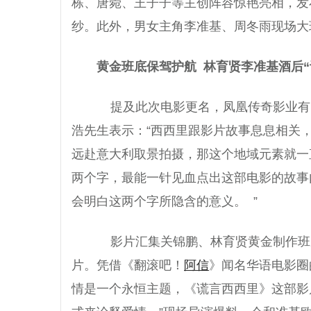
栋、唐菀、王子子等主创阵容惊艳亮相，发
纱。此外，男女主角李准基、周冬雨现场大
黄金班底保驾护航
林育贤李准基酒后“
提及此次电影更名，凤凰传奇影业有
浩先生表示：“西西里跟影片故事息息相关
远赴意大利取景拍摄，那这个地域元素就一
两个字，最能一针见血点出这部电影的故事
会明白这两个字所隐含的意义。 ”
影片汇集关锦鹏、林育贤黄金制作班
片。凭借《翻滚吧！
阿信
》闻名华语电影圈
情是一个永恒主题，《谎言西西里》这部影