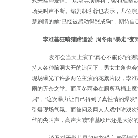
式来诠释爱情。”现场导演爆料，会和准基欧
场尖叫声不断。编剧胡蓉蓉也表示，几位演
楚剧情的她“已经被感动得哭成狗”，期待
李准基狂啃猪蹄追爱
周冬雨“暴走”变
发布会当天上演了“真心不骗你”的测
持人各种脑洞大开的追问下，男女主角也会
现场曝光了许多两位主演的花絮片段，李准
雨的无奈之举。而周冬雨坐在厕所马桶上魔
屈”，“这次暴力让自己得到了真性情的爆发
引爆现场气氛。而被问及两人人戏中吻戏次
丝的尖叫声，高声大喊“准基欧巴还是大家的
谈及对于影片是如何将谎言与爱情联