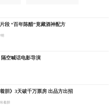
片段 “百年陈醋”竟藏酒神配方
黎明
 隔空喊话电影导演
着胆》3天破千万票房 出品方出招
吊着胆