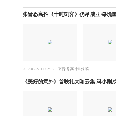
张晋恐高拍《十吨刺客》仍吊威亚 每晚
2017-05-22 11:02:13
张晋
恐高
十吨刺客
《美好的意外》首映礼大咖云集 冯小刚