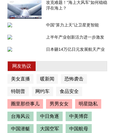
攻克难题！“海上大风车”如何稳稳
浮在海上？
中国“算力上天”让卫星更智能
上半年产业创新活力进一步激发
日本砸14万亿日元发展航天产业
网友热议
美女直播
暖新闻
恐怖袭击
特朗普
网约车
食品安全
圈里那些事儿
男男女女
明星隐私
台海风云
中日角逐
中美博弈
中国潜艇
大国空军
中国航母