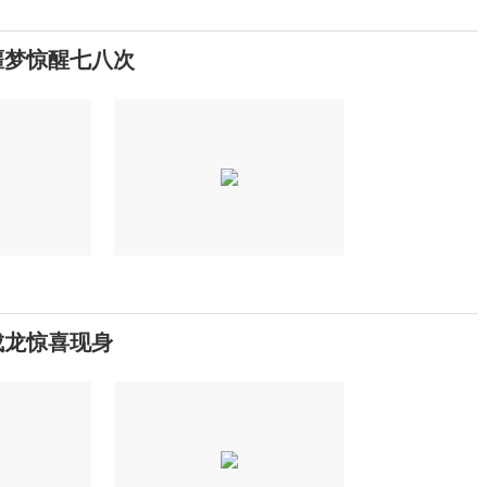
噩梦惊醒七八次
成龙惊喜现身