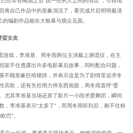
巴经常在喝酒之后“说一些男人之间的情话”，引得现
员将自己作品中的形象演活了，看完成片后明明最清
自己的编剧作品能在大银幕与观众见面。
野蛮女友
谎游戏，李准基、周冬雨两位主演戴上测谎仪，在主
招架不住透露出许多电影幕后故事，同时配合问题，
基不顾形象狂啃猪蹄，并表示这是为了剧情里追求冬
性高歌，还有失控用力摔东西画面，周冬雨直呼“委
”。尤其李准基当场还原了影片一小段求爱舞蹈，瞬间
数，李准基表示“太多了”，而周冬雨听到后，耐不住粉
欧巴”。
系在一起的，李准基在现场表示，他饰演的俊浩，一