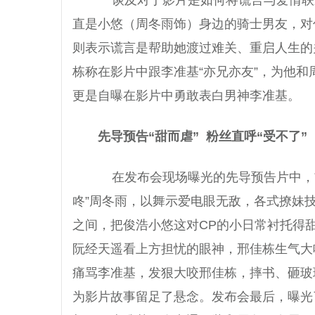
直是小悠（周冬雨饰）身边的骑士男友，对
则表示谎言是帮助她渡过难关、重启人生的
栋称在影片中跟李准基“亦兄亦友”，为他
更是自曝在影片中勇敢表白男神李准基。
先导预告“甜而虐”
粉丝直呼“受不了”
在发布会现场曝光的先导预告片中，
咚”周冬雨，以舞示爱电眼无敌，各式撩妹
之间，把俊浩小悠这对CP的小日常衬托得甜
阮经天遥看上方担忧的眼神，邢佳栋生气大
痛骂李准基，发狠大咬邢佳栋，摔书、砸玻
为影片故事留足了悬念。发布会最后，曝光