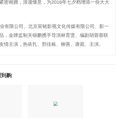
紧密相拥，浪漫惬意，为2016年七夕档增添一份大大
业有限公司、北京宸铭影视文化传媒有限公司、影一
品，金牌监制关锦鹏携手导演林育贤、编剧胡蓉蓉联
友情主演，热依扎、邢佳栋、柳善、唐菀、主演。
甜到齁