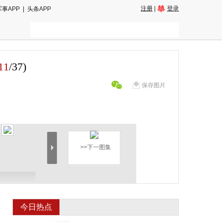
注册
|
登录
军事APP
|
头条APP
11
/
37
)
保存图片
>>下一图集
今日热点