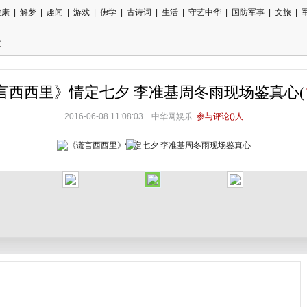
健康
|
解梦
|
趣闻
|
游戏
|
佛学
|
古诗词
|
生活
|
守艺中华
|
国防军事
|
文旅
|
文
言西西里》情定七夕 李准基周冬雨现场鉴真心(
2016-06-08 11:08:03
中华网娱乐
参与评论(
)人