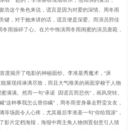
俊浩这个角色来说，谎言是因为对爱的深情。周冬雨
关键，对于她来讲的话，谎言便是深爱。而演员邢佳
和周冬雨操碎了心。在片中饰演周冬雨闺蜜的演员唐菀，
首度揭开了电影的神秘面纱。李准基秀魔术，“床
技能展现得淋漓尽致，而且大气唯美的画面穿梭于人物
蜜满满。然而一句“承诺 因谎言而悲伤”，画风突转。
喊“这种事我怎么替你瞒”，周冬雨变身暴走野蛮女友，
璃等场面令人心疼，尤其最后李准基一句“你给我滚”，
了影片定档海报，海报中两主角人物倒置创意引人猜