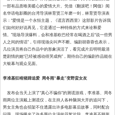
一部有品质唯美暖心的爱情大片。凭借《翻滚吧！
阿信
》闻
名华语电影圈的台湾导演林育贤三年磨一剑，林育贤导演表
示：“爱情是一个永恒主题，《谎言西西里》这部影片告诉我
们如何好好说再见，它是通过一种特殊的方式来诠释爱
情。”现场导演爆料，会和准基欧巴经常在喝酒之后“说一些男
人之间的情话”，引得现场尖叫声不断。编剧胡蓉蓉也表示，
几位演员将自己作品中的形象演活了，看完成片后明明最清
楚剧情的她“已经被感动得哭成狗”，期待自己的编剧作品能在
大银幕与观众见面。
李准基狂啃猪蹄追爱
周冬雨“暴走”变野蛮女友
发布会当天上演了“真心不骗你”的测谎游戏，李准基、周冬
雨两位主演戴上测谎仪，在主持人各种脑洞大开的追问下，
男女主角也会招架不住透露出许多电影幕后故事，同时配合
问题，现场曝光了许多两位主演的花絮片段，李准基不顾形