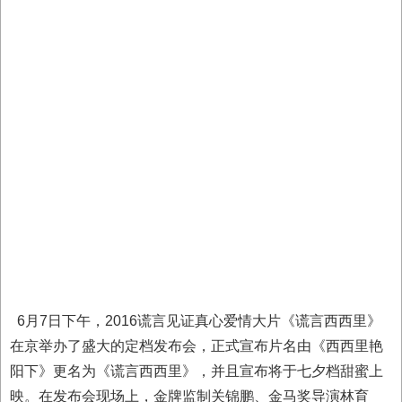
6月7日下午，2016谎言见证真心爱情大片《谎言西西里》
在京举办了盛大的定档发布会，正式宣布片名由《西西里艳
阳下》更名为《谎言西西里》，并且宣布将于七夕档甜蜜上
映。在发布会现场上，金牌监制关锦鹏、金马奖导演林育