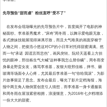
先导预告“甜而虐”
粉丝直呼“受不了”
在发布会现场曝光的先导预告片中，首度揭开了电影的神
秘面纱。李准基秀魔术，“床咚”周冬雨，以舞示爱电眼无敌，
各式撩妹技能展现得淋漓尽致，而且大气唯美的画面穿梭于
人物之间，把俊浩小悠这对CP的小日常衬托得甜蜜满满。然
而一句“承诺 因谎言而悲伤”，画风突转。阮经天遥看上方担
忧的眼神，邢佳栋生气大喊“这种事我怎么替你瞒”，周冬雨变
身暴走野蛮女友，痛骂李准基，发狠大咬邢佳栋，摔书、砸
玻璃等场面令人心疼，尤其最后李准基一句“你给我滚”，为影
片故事留足了悬念。发布会最后，曝光了影片定档海报，海
报中两主角人物倒置创意引人猜想，而李准基一身卡通服装
和周冬雨在屋顶紧密相拥，浪漫惬意，为2016年七夕档增添
一份大大的甜蜜。