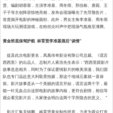
贤、编剧胡蓉蓉，主演李准基、周冬雨、邢佳栋、唐菀、王
子子等主创阵容惊艳亮相，发布会现场曝光了先导预告片，
首度揭开电影的神秘面纱。此外，男女主角李准基、周冬雨
现场大玩测谎游戏，在粉丝尖叫声中把现场气氛推至沸腾。
黄金班底保驾护航
林育贤李准基酒后“谈情”
提及此次电影更名，凤凰传奇影业有限公司总裁、《谎言
西西里》的出品人、总制片人蒋浩先生表示：“西西里跟影片
故事息息相关，同时为了保证爱情影片的唯美浪漫，我们团
队也专门远赴意大利取景拍摄，那这个地域元素就一直保
留。影片故事是从一个美丽的谎言开始，谎言这两个字，最
能一针见血点出这部电影的故事内核，更符合剧情，相信等
观众看完影片后，大家便会明白这两个字所隐含的意义。 ”
影片汇集关锦鹏、林育贤黄金制作班底，力求为观众打造