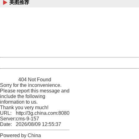
美图推荐
404 Not Found
Sorry for the inconvenience.
Please report this message and include the following
information to us.
Thank you very much!
URL:
http://3g.china.com:8080/act/ent/205/20160608/2283436
Server:
cms-9-157
Date:
2026/08/09 12:55:37
Powered by China
China
404 Not Found
Sorry for the inconvenience.
Please report this message and
include the following
information to us.
Thank you very much!
URL:
http://3g.china.com:8080/act/ent/205/20160608/2283436
Server:
cms-9-157
Date:
2026/08/09 12:55:37
Powered by China