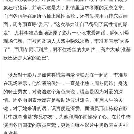
象狂啃猪蹄，并表示这是为了剧情里追求冬雨的无奈之举。
而周冬雨坐在厕所马桶上魔性高歌，还有失控用力摔东西画
面，周冬雨直呼“委屈”，“这次暴力让自己得到了真性情的爆
发”。尤其李准基当场还原了影片一小段求爱舞蹈，瞬间引爆
现场气氛。而被问及两人人戏中吻戏次数，李准基表示“太多
了”，而周冬雨听到后，耐不住粉丝的尖叫声，高声大喊“准基
欧巴还是大家的欧巴”。
谈及对于影片是如何将谎言与爱情联系在一起的，李准基
在现场表示，他饰演的俊浩，一直是小悠（周冬雨饰）身边
的骑士男友，对俊浩这个角色来说，谎言是因为对爱的深
情。周冬雨则表示谎言是帮助她渡过难关、重启人生的关
键，对于她来讲的话，谎言便是深爱。而演员邢佳栋称在影
片中跟李准基“亦兄亦友”，为他和周冬雨操碎了心。在片中饰
演周冬雨闺蜜的演员唐菀，更是自曝在影片中勇敢表白男神
李准基。