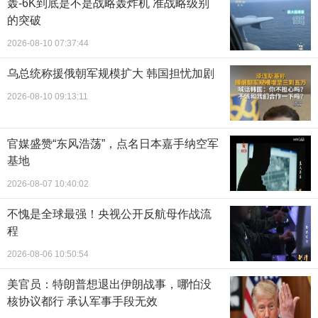
轰-6K到底是不是战略轰炸机 准战略级别
的突破
2026-08-10 07:37:44
乌总统称援俄朝军规模扩大 韩国担忧加剧
2026-08-10 09:13:11
官媒盛赞“东风浩荡”，点名日本嘉手纳空军
基地
2026-08-07 10:40:02
不愧是全球最强！央视公开反航母作战流
程
2026-08-06 10:50:54
美官员：特朗普想退出伊朗战事，哪怕没
核协议都行 承认军事手段无效