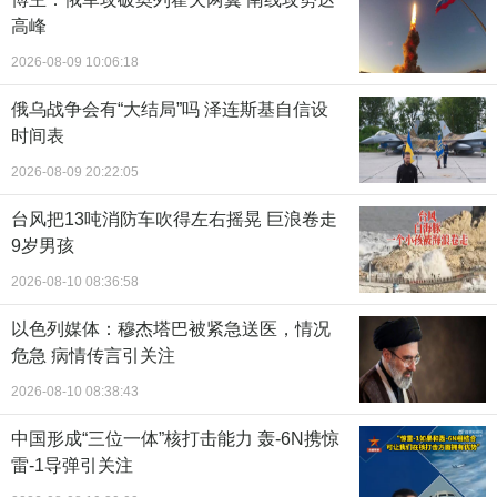
高峰
2026-08-09 10:06:18
俄乌战争会有“大结局”吗 泽连斯基自信设
时间表
2026-08-09 20:22:05
台风把13吨消防车吹得左右摇晃 巨浪卷走
9岁男孩
2026-08-10 08:36:58
以色列媒体：穆杰塔巴被紧急送医，情况
危急 病情传言引关注
2026-08-10 08:38:43
中国形成“三位一体”核打击能力 轰-6N携惊
雷-1导弹引关注